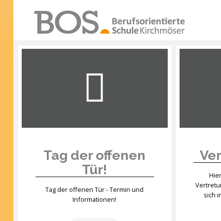
Warning: "continue" targeting switch is equivalent
to "break". Did you mean to use "continue 2"? in
/mnt/web417/e3/61/59568561/htdocs/forte2/templates
SUCHEN
on line 158
...
Home
Profil
Unsere Schule
Unterricht
Tag der offenen
Ver
Tür!
Termine
Hie
Vertret
Mitwirkung
Tag der offenen Tür - Termin und
sich 
Informationen!
Kontakt