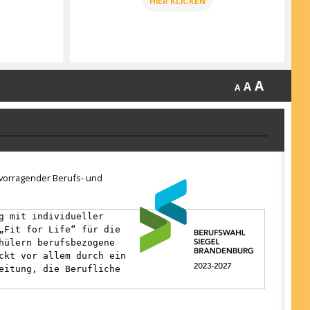
HIER KLICKEN
A
A
A
ervorragender Berufs- und
g mit individueller
„Fit for Life“ für die
hülern berufsbezogene
ckt vor allem durch ein
eitung, die Berufliche