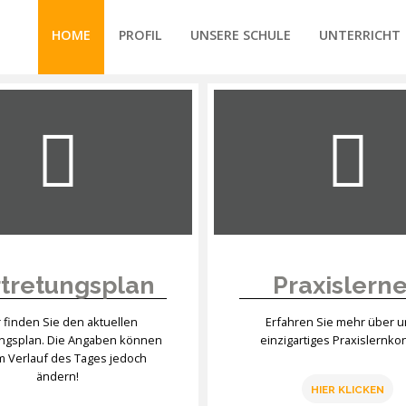
HOME
PROFIL
UNSERE SCHULE
UNTERRICHT
/forte/vertex/responsive/responsive_mobile_menu.php
tretungsplan
Praxislern
r finden Sie den aktuellen
Erfahren Sie mehr über 
ungsplan. Die Angaben können
einzigartiges Praxislernko
im Verlauf des Tages jedoch
ändern!
HIER KLICKEN