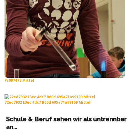
Pc097473 Mittel
72ed7932 E3ec 4dc7 B60d 695a71a99109 Mittel
Schule & Beruf sehen wir als untrennbar
an…