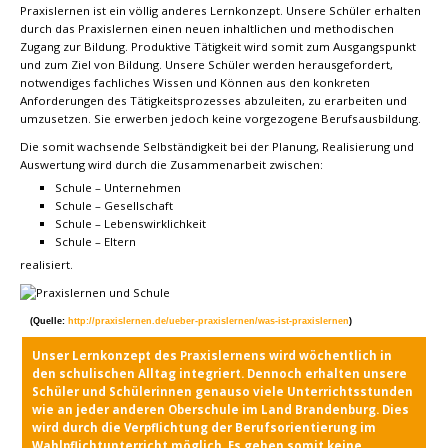
Praxislernen ist ein völlig anderes Lernkonzept. Unsere Schüler erhalten
durch das Praxislernen einen neuen inhaltlichen und methodischen
Zugang zur Bildung. Produktive Tätigkeit wird somit zum Ausgangspunkt
und zum Ziel von Bildung. Unsere Schüler werden herausgefordert,
notwendiges fachliches Wissen und Können aus den konkreten
Anforderungen des Tätigkeitsprozesses abzuleiten, zu erarbeiten und
umzusetzen. Sie erwerben jedoch keine vorgezogene Berufsausbildung.
Die somit wachsende Selbständigkeit bei der Planung, Realisierung und
Auswertung wird durch die Zusammenarbeit zwischen:
Schule – Unternehmen
Schule – Gesellschaft
Schule – Lebenswirklichkeit
Schule – Eltern
realisiert.
(Quelle:
http://praxislernen.de/ueber-praxislernen/was-ist-praxislernen
)
Unser Lernkonzept des Praxislernens wird wöchentlich in
den schulischen Alltag integriert. Dennoch erhalten unsere
Schüler und Schülerinnen genauso viele Unterrichtsstunden
wie an jeder anderen Oberschule im Land Brandenburg. Dies
wird durch die Verpflichtung der Berufsorientierung im
Wahlpflichtunterricht möglich. Es gehen somit keine