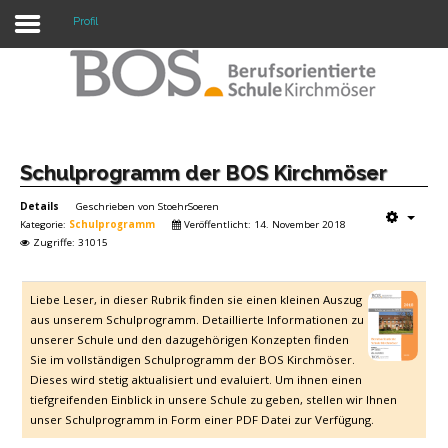
Profil
Warning: "continue" targeting switch is equivalent
to "break". Did you mean to use "continue 2"? in
/mnt/web417/e3/61/59568561/htdocs/forte2/templates/fort
on line 158
Home
Schulprogramm der BOS Kirchmöser
Details
Geschrieben von
StoehrSoeren
Profil
Kategorie:
Schulprogramm
Veröffentlicht: 14. November 2018
Zugriffe: 31015
Unsere Schule
Unterricht
Liebe Leser, in dieser Rubrik finden sie einen kleinen Auszug
aus unserem Schulprogramm. Detaillierte Informationen zu
Termine
unserer Schule und den dazugehörigen Konzepten finden
Sie im vollständigen Schulprogramm der BOS Kirchmöser.
Mitwirkung
Dieses wird stetig aktualisiert und evaluiert. Um ihnen einen
tiefgreifenden Einblick in unsere Schule zu geben, stellen wir Ihnen
Kontakt
unser Schulprogramm in Form einer PDF Datei zur Verfügung.