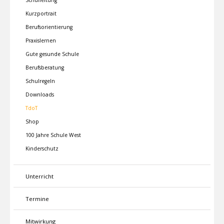
Schulleitung
Kurzportrait
Berufsorientierung
Praxislernen
Gute gesunde Schule
Berufsberatung
Schulregeln
Downloads
TdoT
Shop
100 Jahre Schule West
Kinderschutz
Unterricht
Termine
Mitwirkung