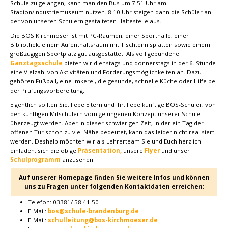
Schule zu gelangen, kann man den Bus um 7.51 Uhr am
Stadion/Industriemuseum nutzen. 8.10 Uhr steigen dann die Schüler an
der von unseren Schülern gestalteten Haltestelle aus.
Die BOS Kirchmöser ist mit PC-Räumen, einer Sporthalle, einer
Bibliothek, einem Aufenthaltsraum mit Tischtennisplatten sowie einem
großzügigen Sportplatz gut ausgestattet. Als voll gebundene
Ganztagsschule
bieten wir dienstags und donnerstags in der 6. Stunde
eine Vielzahl von Aktivitäten und Förderungsmöglichkeiten an. Dazu
gehören Fußball, eine Imkerei, die gesunde, schnelle Küche oder Hilfe bei
der Prüfungsvorbereitung.
Eigentlich sollten Sie, liebe Eltern und Ihr, liebe künftige BOS-Schüler, von
den künftigen Mitschülern vom gelungenen Konzept unserer Schule
überzeugt werden. Aber in dieser schwierigen Zeit, in der ein Tag der
offenen Tür schon zu viel Nähe bedeutet, kann das leider nicht realisiert
werden. Deshalb möchten wir als Lehrerteam Sie und Euch herzlich
einladen, sich die obige
Präsentation,
unsere
Flyer
und unser
Schulprogramm
anzusehen.
Auf unserer Homepage finden Sie weitere Infos und können
uns zu Fragen unter folgenden Kontaktdaten erreichen:
Telefon: 03381/ 58 41 50
E-Mail:
bos@schule-brandenburg.de
E-Mail:
schulleitung@bos-kirchmoeser.de