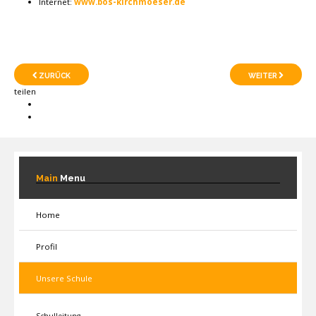
Internet:
www.bos-kirchmoeser.de
ZURÜCK
WEITER
teilen
Main
Menu
Home
Profil
Unsere Schule