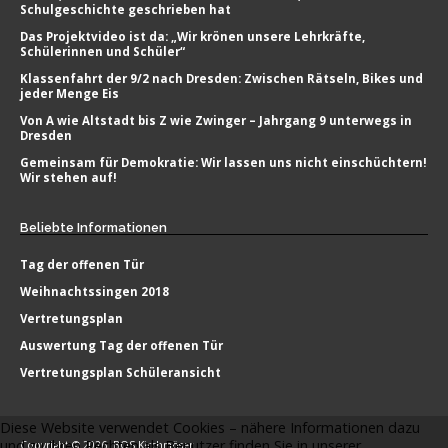
Schulgeschichte geschrieben hat
Das Projektvideo ist da: „Wir krönen unsere Lehrkräfte,
Schülerinnen und Schüler“
Klassenfahrt der 9/2 nach Dresden: Zwischen Rätseln, Bikes und
jeder Menge Eis
Von A wie Altstadt bis Z wie Zwinger – Jahrgang 9 unterwegs in
Dresden
Gemeinsam für Demokratie: Wir lassen uns nicht einschüchtern!
Wir stehen auf!
Beliebte
Informationen
Tag der offenen Tür
Weihnachtssingen 2018
Vertretungsplan
Auswertung Tag der offenen Tür
Vertretungsplan Schüleransicht
Diese Website verwendet Cookies – nähere Informationen dazu
und zu Ihren Rechten als Benutzer finden Sie in unserer
Copyright © 2026. BOS Kirchmöser.