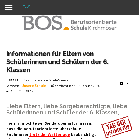
TdoT
Warning: "continue" targeting switch is equivalent
to "break". Did you mean to use "continue 2"? in
/mnt/web417/e3/61/59568561/htdocs/forte2/templates/fort
on line 158
Home
Informationen für Eltern von
Schülerinnen und Schülern der 6.
Profil
Klassen
Unsere Schule
Details
Geschrieben von
StoehrSoeren
Kategorie:
Unsere Schule
Veröffentlicht: 12. Januar 2026
Unterricht
Zugriffe: 13894
Termine
Liebe Eltern, liebe Sorgeberechtigte, liebe
Schülerinnen und Schüler der 6. Klassen,
Mitwirkung
hiermit möchte wir Sie darüber informieren,
Kontakt
dass die Berufsorientierte Oberschule
Kirchmöser
trotz der Wetterlage
beabsichtigt,