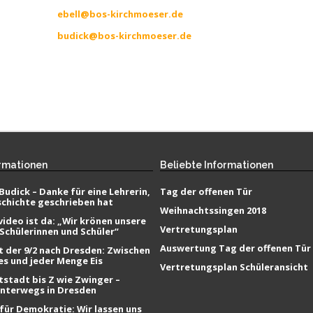
ebell@bos-kirchmoeser.de
budick@bos-kirchmoeser.de
rmationen
Beliebte
Informationen
Budick – Danke für eine Lehrerin,
Tag der offenen Tür
schichte geschrieben hat
Weihnachtssingen 2018
ideo ist da: „Wir krönen unsere
Vertretungsplan
 Schülerinnen und Schüler“
Auswertung Tag der offenen Tür
t der 9/2 nach Dresden: Zwischen
es und jeder Menge Eis
Vertretungsplan Schüleransicht
tstadt bis Z wie Zwinger –
unterwegs in Dresden
ür Demokratie: Wir lassen uns