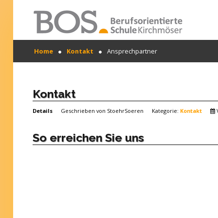
Warning: "continue" targeting switch is equivalent
Home
Kontakt
Ansprechpartner
to "break". Did you mean to use "continue 2"? in
/mnt/web417/e3/61/59568561/htdocs/forte2/templates
SUCHEN
on line 158
...
Home
Kontakt
Profil
Details
Geschrieben von
StoehrSoeren
Kategorie:
Kontakt
Unsere Schule
So erreichen Sie uns
Unterricht
Termine
Mitwirkung
Kontakt