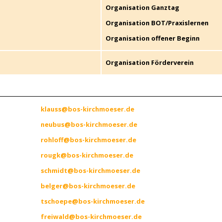
Organisation Ganztag
Organisation
BOT/Praxislernen
Organisation offener Beginn
Organisation Förderverein
klauss@bos-kirchmoeser.de
neubus@bos-kirchmoeser.de
r
ohloff@bos-kirchmoeser.de
r
ougk@bos-kirchmoeser.de
s
chmidt@bos-kirchmoeser.de
belger@bos-kirchmoeser.de
t
schoepe@bos-kirchmoeser.de
freiwald@bos-kirchmoeser.de