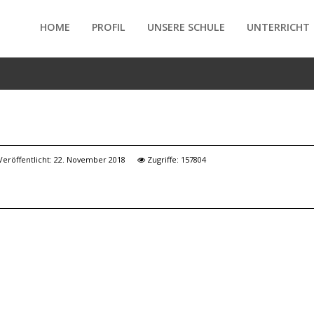
HOME
PROFIL
UNSERE SCHULE
UNTERRICHT
/forte/vertex/responsive/responsive_mobile_menu.php
Veröffentlicht: 22. November 2018
Zugriffe: 157804