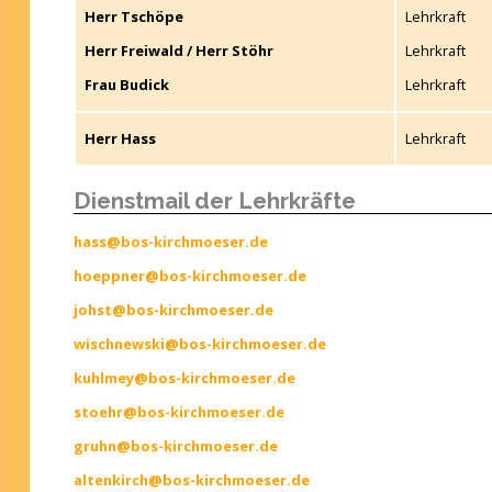
Herr Tschöpe
Lehrkraft
Herr Freiwald / Herr Stöhr
Lehrkraft
Frau Budick
Lehrkraft
Herr Hass
Lehrkraft
Dienstmail der Lehrkräfte
hass@bos-kirchmoeser.de
h
oeppner@bos-kirchmoeser.de
johst@bos-kirchmoeser.de
wischnewski@bos-kirchmoeser.de
k
uhlmey@bos-kirchmoeser.de
s
toehr@bos-kirchmoeser.de
gruhn@bos-kirchmoeser.de
altenkirch@bos-kirchmoeser.de