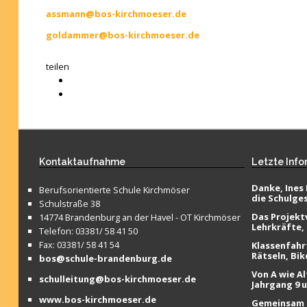
assmann@bos-kirchmoeser.de
goldammer@bos-kirchmoeser.de
teilen
Kontaktaufnahme
Letzte
Info
Danke, Ines 
Berufsorientierte Schule Kirchmöser
die Schulge
Schulstraße 38
Das Projektv
14774 Brandenburg an der Havel - OT Kirchmöser
Lehrkräfte,
Telefon: 03381/ 58 41 50
Fax: 03381/ 58 41 54
Klassenfahr
Rätseln, Bik
bos@schule-brandenburg.de
Von A wie Al
schulleitung@bos-kirchmoeser.de
Jahrgang 9 
www.bos-kirchmoeser.de
Gemeinsam f