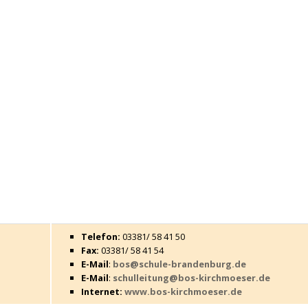
Telefon:
03381/ 58 41 50
Fax:
03381/ 58 41 54
E-Mail
:
bos@schule-brandenburg.de
E-Mail
:
schulleitung@bos-kirchmoeser.de
Internet:
www.bos-kirchmoeser.de