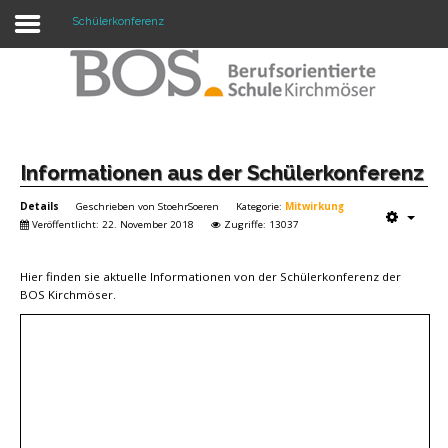
Schülerkonferenz
Warning: "continue" targeting switch is equivalent
to "break". Did you mean to use "continue 2"? in
/mnt/web417/e3/61/59568561/htdocs/forte2/templates/fort
on line 158
Home
Informationen aus der Schülerkonferenz
Details
Geschrieben von
StoehrSoeren
Kategorie:
Mitwirkung
Profil
Veröffentlicht: 22. November 2018
Zugriffe: 13037
Unsere Schule
Hier finden sie aktuelle Informationen von der Schülerkonferenz der
Unterricht
BOS Kirchmöser.
Termine
Mitwirkung
Kontakt