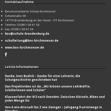
Kontaktaufnahme
Berufsorientierte Schule Kirchmöser
Schulstraße 38
14774 Brandenburg an der Havel - OT Kirchmöser
Telefon: 03381/ 58 41 50
Fax: 03381/ 58 41 54
bos@schule-brandenburg.de
schulleitung@bos-kirchmoeser.de
www.bos-kirchmoeser.de
Letzte
Informationen
Danke, Ines Budick – Danke für eine Lehrerin, die
Schulgeschichte geschrieben hat
Das Projektvideo ist da: „Wir krönen unsere Lehrkräfte,
Schülerinnen und Schüler“
Klassenfahrt der 9/2 nach Dresden: Zwischen Rätseln, Bikes und
jeder Menge Eis
Von A wie Altstadt bis Z wie Zwinger – Jahrgang 9 unterwegs in
Dresden