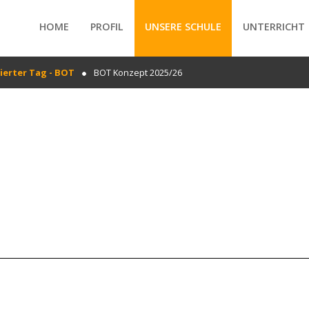
HOME
PROFIL
UNSERE SCHULE
UNTERRICHT
ierter Tag - BOT
BOT Konzept 2025/26
/forte/vertex/responsive/responsive_mobile_menu.php