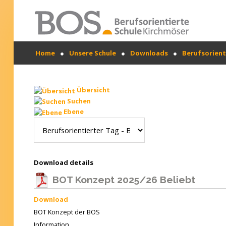
Warning: "continue" targeting switch is equivalent
Home
Unsere Schule
Downloads
Berufsorient
to "break". Did you mean to use "continue 2"? in
/mnt/web417/e3/61/59568561/htdocs/forte2/templates
SUCHEN
on line 158
...
Home
Übersicht
Suchen
Profil
Ebene
Unsere Schule
Unterricht
Download details
Termine
BOT Konzept 2025/26
Beliebt
Mitwirkung
Download
BOT Konzept der BOS
Kontakt
Information