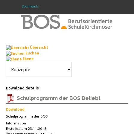
Downloads
Warning: "continue" targeting switch is equivalent
to "break". Did you mean to use "continue 2"? in
/mnt/web417/e3/61/59568561/htdocs/forte2/templates/fort
on line 158
Übersicht
Home
Suchen
Ebene
Profil
Unsere Schule
Unterricht
Download details
Schulprogramm der BOS
Beliebt
Termine
Download
Mitwirkung
Schulprogramm der BOS
Information
Kontakt
Erstelldatum
23.11.2018
Änderungsdatum
13.11.2025