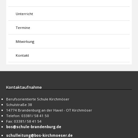
Unterricht
Termine
Mitwirkung
Kontakt
Kontaktaufnahme
Berufsorientierte Schule Kirchmöser
Schulstraße 38
14774 Brandenburg an der Havel - OT Kirchmöser
Telefon: 03381/ 58 41 50
Fax: 03381/ 58 41 54
bos@schule-brandenburg.de
schulleitung@bos-kirchmoeser.de