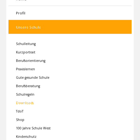
Profil
Unsere Schule
Schulleitung
Kurzportrait
Berufsorientierung
Praxislernen
Gute gesunde Schule
Berufsberatung
Schulregeln
Downloads
TdoT
Shop
100 Jahre Schule West
Kinderschutz