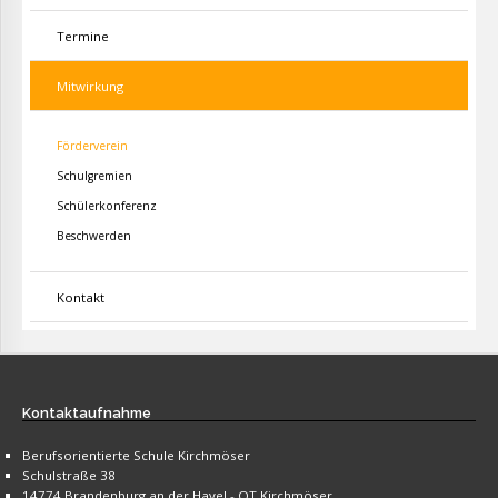
Termine
Mitwirkung
Förderverein
Schulgremien
Schülerkonferenz
Beschwerden
Kontakt
Kontaktaufnahme
Berufsorientierte Schule Kirchmöser
Schulstraße 38
14774 Brandenburg an der Havel - OT Kirchmöser