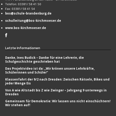
Telefon: 03381/ 58 41 50
Fax: 03381/ 58 41 54
bos@schule-brandenburg.de
schulleitung@bos-kirchmoeser.de
www.bos-kirchmoeser.de
Letzte
Informationen
Danke, Ines Budick – Danke für eine Lehrerin, die
Schulgeschichte geschrieben hat
Das Projektvideo ist da: „Wir krönen unsere Lehrkräfte,
Schülerinnen und Schüler“
Klassenfahrt der 9/2 nach Dresden: Zwischen Rätseln, Bikes und
jeder Menge Eis
Von A wie Altstadt bis Z wie Zwinger – Jahrgang 9 unterwegs in
Dresden
Gemeinsam für Demokratie: Wir lassen uns nicht einschüchtern!
Wir stehen auf!