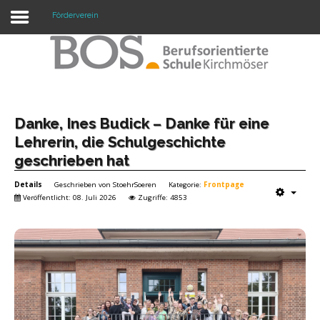
Förderverein
Warning: "continue" targeting switch is equivalent
to "break". Did you mean to use "continue 2"? in
/mnt/web417/e3/61/59568561/htdocs/forte2/templates/fort
on line 158
Home
Danke, Ines Budick – Danke für eine
Lehrerin, die Schulgeschichte
Profil
geschrieben hat
Unsere Schule
Details
Geschrieben von
StoehrSoeren
Kategorie:
Frontpage
Veröffentlicht: 08. Juli 2026
Zugriffe: 4853
Unterricht
Termine
Mitwirkung
Kontakt