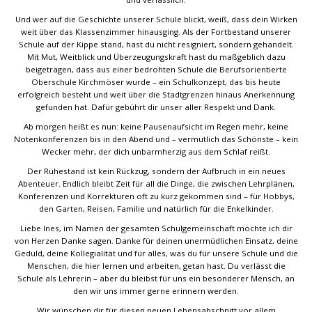
Und wer auf die Geschichte unserer Schule blickt, weiß, dass dein Wirken
weit über das Klassenzimmer hinausging. Als der Fortbestand unserer
Schule auf der Kippe stand, hast du nicht resigniert, sondern gehandelt.
Mit Mut, Weitblick und Überzeugungskraft hast du maßgeblich dazu
beigetragen, dass aus einer bedrohten Schule die Berufsorientierte
Oberschule Kirchmöser wurde – ein Schulkonzept, das bis heute
erfolgreich besteht und weit über die Stadtgrenzen hinaus Anerkennung
gefunden hat. Dafür gebührt dir unser aller Respekt und Dank.
Ab morgen heißt es nun: keine Pausenaufsicht im Regen mehr, keine
Notenkonferenzen bis in den Abend und – vermutlich das Schönste – kein
Wecker mehr, der dich unbarmherzig aus dem Schlaf reißt.
Der Ruhestand ist kein Rückzug, sondern der Aufbruch in ein neues
Abenteuer. Endlich bleibt Zeit für all die Dinge, die zwischen Lehrplänen,
Konferenzen und Korrekturen oft zu kurz gekommen sind – für Hobbys,
den Garten, Reisen, Familie und natürlich für die Enkelkinder.
Liebe Ines, im Namen der gesamten Schulgemeinschaft möchte ich dir
von Herzen Danke sagen. Danke für deinen unermüdlichen Einsatz, deine
Geduld, deine Kollegialität und für alles, was du für unsere Schule und die
Menschen, die hier lernen und arbeiten, getan hast. Du verlässt die
Schule als Lehrerin – aber du bleibst für uns ein besonderer Mensch, an
den wir uns immer gerne erinnern werden.
Wir wünschen dir für diesen neuen Lebensabschnitt vor allem