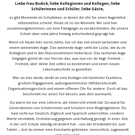
Liebe Frau Budick, liebe Kolleginnen und Kollegen, liebe
Schülerinnen und Schüler, liebe Gäste,
es gibt Momente im Schulleben, in denen die Uhr für einen Augenblick
stillzustehen scheint. Heute ist so ein Moment. Wir sind hier
zusammengekommen, um eine Pädagogin zu verabschieden, die unsere
Schule über viele Jahre hinweg entscheidend geprägt hat.
Wenn ich heute hier vorne stehe, tue ich das mit einem lachenden und
einem weinenden Auge. Das weinende Auge sieht die Lücke, die du im
Kollegium und in den Klassenzimmern hinterlässt. Das lachende Auge
hingegen gönnt dir von Herzen das, was nun vor dir liegt: Freiheit –
Freiheit, über deine Zeit selbst zu bestimmen und einen neuen
Lebensabschnitt zu genießen.
Wer an Ines denkt, denkt an eine Kollegin mit fachlicher Exzellenz,
großem Engagement, außergewöhnlicher Hilfsbereitschaft,
Organisationsgeschick und einem offenen Ohr für andere. Doch all das
beschreibt nur einen Teil dessen, was dich ausmacht.
Du warst nie nur eine Lehrerin, die Unterricht erteilt hat. Du warst für
Generationen von Schülerinnen und Schülern eine Wegbegleiterin. Du
hast nicht nur Deutsch, Englisch und Spanisch unterrichtet, sondern
Werte vermittelt, Orientierung gegeben und Haltung gezeigt. In einer Zeit,
in der sich Schule ständig verändert hat – von der Kreidetafel bis zum
Tablet –, bist du immer eine Konstante geblieben: menschlich, zugewandt
und verlässlich.