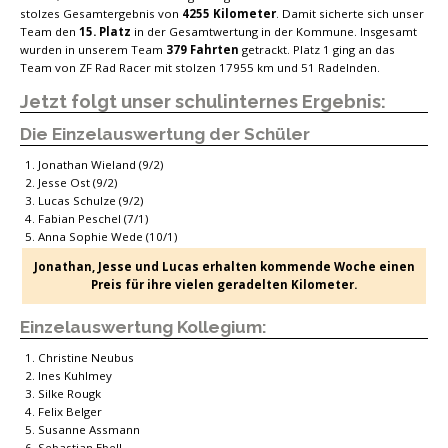
stolzes Gesamtergebnis von
4255 Kilometer
. Damit sicherte sich unser
Team den
15. Platz
in der Gesamtwertung in der Kommune. Insgesamt
wurden in unserem Team
379 Fahrten
getrackt. Platz 1 ging an das
Team von ZF Rad Racer mit stolzen 17955 km und 51 Radelnden.
Jetzt folgt unser schulinternes Ergebnis:
Die Einzelauswertung der Schüler
Jonathan Wieland (9/2)
Jesse Ost (9/2)
Lucas Schulze (9/2)
Fabian Peschel (7/1)
Anna Sophie Wede (10/1)
Jonathan, Jesse und Lucas erhalten kommende Woche einen
Preis für ihre vielen geradelten Kilometer.
Einzelauswertung Kollegium:
Christine Neubus
Ines Kuhlmey
Silke Rougk
Felix Belger
Susanne Assmann
Sebastian Ebell