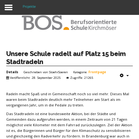
Projekte
Warning: "continue" targeting switch is equivalent
to "break". Did you mean to use "continue 2"? in
/mnt/web417/e3/61/59568561/htdocs/forte2/templates/fort
on line 158
Home
Unsere Schule radelt auf Platz 15 beim
Stadtradeln
Profil
Details
Geschrieben von
StoehrSoeren
Kategorie:
Frontpage
Unsere Schule
Veröffentlicht: 28. September 2025
Zugriffe: 21265
Unterricht
Radeln macht Spaß und in Gemeinschaft noch so viel mehr. Dieses Mal
waren beim Stadtradeln deutlich mehr Teilnehmer am Start als im
Termine
vergangenen Jahr, um in die Pedale zu treten.
Das Stadtradeln ist eine bundesweite Aktion, bei der Städte und
Mitwirkung
Gemeinden dazu aufgerufen werden, in einem Zeitraum von 21 Tagen
möglichst viele Kilometer mit dem Fahrrad zurückzulegen. Ziel der Aktion
Kontakt
ist es, die Bürgerinnen und Bürger für den Klimaschutz zu sensibilisieren
und gleichzeitig den Radverkehr zu fördern. In Brandenburg war auch in