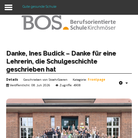
Gute gesunde Schule
Warning: "continue" targeting switch is equivalent
to "break". Did you mean to use "continue 2"? in
/mnt/web417/e3/61/59568561/htdocs/forte2/templates/fort
on line 158
Home
Danke, Ines Budick – Danke für eine
Lehrerin, die Schulgeschichte
Profil
geschrieben hat
Unsere Schule
Details
Geschrieben von
StoehrSoeren
Kategorie:
Frontpage
Veröffentlicht: 08. Juli 2026
Zugriffe: 4908
Unterricht
Termine
Mitwirkung
Kontakt