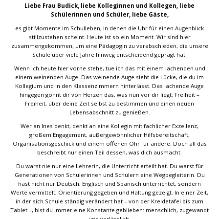
Liebe Frau Budick, liebe Kolleginnen und Kollegen, liebe
Schülerinnen und Schüler, liebe Gäste,
es gibt Momente im Schulleben, in denen die Uhr für einen Augenblick
stillzustehen scheint. Heute ist so ein Moment. Wir sind hier
zusammengekommen, um eine Pädagogin zu verabschieden, die unsere
Schule über viele Jahre hinweg entscheidend geprägt hat.
Wenn ich heute hier vorne stehe, tue ich das mit einem lachenden und
einem weinenden Auge. Das weinende Auge sieht die Lücke, die du im
Kollegium und in den Klassenzimmern hinterlässt. Das lachende Auge
hingegen gönnt dir von Herzen das, was nun vor dir liegt: Freiheit –
Freiheit, über deine Zeit selbst zu bestimmen und einen neuen
Lebensabschnitt zu genießen.
Wer an Ines denkt, denkt an eine Kollegin mit fachlicher Exzellenz,
großem Engagement, außergewöhnlicher Hilfsbereitschaft,
Organisationsgeschick und einem offenen Ohr für andere. Doch all das
beschreibt nur einen Teil dessen, was dich ausmacht.
Du warst nie nur eine Lehrerin, die Unterricht erteilt hat. Du warst für
Generationen von Schülerinnen und Schülern eine Wegbegleiterin. Du
hast nicht nur Deutsch, Englisch und Spanisch unterrichtet, sondern
Werte vermittelt, Orientierung gegeben und Haltung gezeigt. In einer Zeit,
in der sich Schule ständig verändert hat – von der Kreidetafel bis zum
Tablet –, bist du immer eine Konstante geblieben: menschlich, zugewandt
und verlässlich.