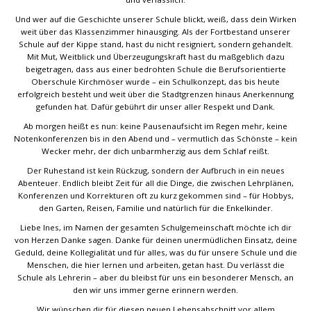
Und wer auf die Geschichte unserer Schule blickt, weiß, dass dein Wirken
weit über das Klassenzimmer hinausging. Als der Fortbestand unserer
Schule auf der Kippe stand, hast du nicht resigniert, sondern gehandelt.
Mit Mut, Weitblick und Überzeugungskraft hast du maßgeblich dazu
beigetragen, dass aus einer bedrohten Schule die Berufsorientierte
Oberschule Kirchmöser wurde – ein Schulkonzept, das bis heute
erfolgreich besteht und weit über die Stadtgrenzen hinaus Anerkennung
gefunden hat. Dafür gebührt dir unser aller Respekt und Dank.
Ab morgen heißt es nun: keine Pausenaufsicht im Regen mehr, keine
Notenkonferenzen bis in den Abend und – vermutlich das Schönste – kein
Wecker mehr, der dich unbarmherzig aus dem Schlaf reißt.
Der Ruhestand ist kein Rückzug, sondern der Aufbruch in ein neues
Abenteuer. Endlich bleibt Zeit für all die Dinge, die zwischen Lehrplänen,
Konferenzen und Korrekturen oft zu kurz gekommen sind – für Hobbys,
den Garten, Reisen, Familie und natürlich für die Enkelkinder.
Liebe Ines, im Namen der gesamten Schulgemeinschaft möchte ich dir
von Herzen Danke sagen. Danke für deinen unermüdlichen Einsatz, deine
Geduld, deine Kollegialität und für alles, was du für unsere Schule und die
Menschen, die hier lernen und arbeiten, getan hast. Du verlässt die
Schule als Lehrerin – aber du bleibst für uns ein besonderer Mensch, an
den wir uns immer gerne erinnern werden.
Wir wünschen dir für diesen neuen Lebensabschnitt vor allem