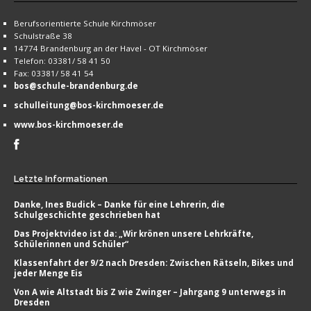
Berufsorientierte Schule Kirchmöser
Schulstraße 38
14774 Brandenburg an der Havel - OT Kirchmöser
Telefon: 03381/ 58 41 50
Fax: 03381/ 58 41 54
bos@schule-brandenburg.de
schulleitung@bos-kirchmoeser.de
www.bos-kirchmoeser.de
Letzte
Informationen
Danke, Ines Budick – Danke für eine Lehrerin, die
Schulgeschichte geschrieben hat
Das Projektvideo ist da: „Wir krönen unsere Lehrkräfte,
Schülerinnen und Schüler“
Klassenfahrt der 9/2 nach Dresden: Zwischen Rätseln, Bikes und
jeder Menge Eis
Von A wie Altstadt bis Z wie Zwinger – Jahrgang 9 unterwegs in
Dresden