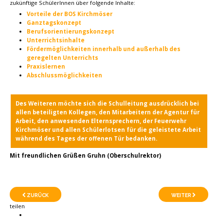
zukünftige SchülerInnen über folgende Inhalte:
Vorteile der BOS Kirchmöser
Ganztagskonzept
Berufsorientierungskonzept
Unterrichtsinhalte
Fördermöglichkeiten innerhalb und außerhalb des
geregelten Unterrichts
Praxislernen
Abschlussmöglichkeiten
Des Weiteren möchte sich die Schulleitung ausdrücklich bei
allen beteiligten Kollegen, den Mitarbeitern der Agentur für
Arbeit, den anwesenden Elternsprechern, der Feuerwehr
Kirchmöser und allen Schülerlotsen für die geleistete Arbeit
während des Tages der offenen Tür bedanken.
Mit freundlichen Grüßen Gruhn (Oberschulrektor)
ZURÜCK
WEITER
teilen