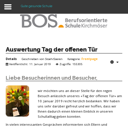
Gute gesunde Schule
Warning: "continue" targeting switch is equivalent
to "break". Did you mean to use "continue 2"? in
/mnt/web417/e3/61/59568561/htdocs/forte2/templates/fort
on line 158
Home
Auswertung Tag der offenen Tür
Details
Geschrieben von
StoehrSoeren
Kategorie:
Frontpage
Profil
Veröffentlicht: 11. Januar 2019
Zugriffe: 155305
Unsere Schule
Liebe Besucherinnen und Besucher,
Unterricht
wir möchten uns an dieser Stelle für den regen
Termine
Besuch anlässlich unseres «Tag der offenen Tür» am
10. Januar 2019 recht herzlich bedanken. Wir haben
Mitwirkung
uns sehr darüber gefreut und wir hoffen, dass wir
Ihnen dadurch einen kleinen Einblick in unseren
Schullalltag geben konnten.
Kontakt
In vielen interessanten Gesprächen informierten sich Eltern und