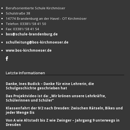
Berufsorientierte Schule Kirchmöser
Schulstraße 38
14774 Brandenburg an der Havel - OT Kirchmöser
Telefon: 03381/ 58 41 50
Fax: 03381/ 58 41 54
bos@schule-brandenburg.de
schulleitung@bos-kirchmoeser.de
www.bos-kirchmoeser.de
Letzte
Informationen
Danke, Ines Budick – Danke für eine Lehrerin, die
Schulgeschichte geschrieben hat
Das Projektvideo ist da: „Wir krönen unsere Lehrkräfte,
Schülerinnen und Schüler“
Klassenfahrt der 9/2 nach Dresden: Zwischen Rätseln, Bikes und
jeder Menge Eis
Von A wie Altstadt bis Z wie Zwinger – Jahrgang 9 unterwegs in
Dresden