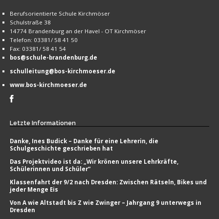
Berufsorientierte Schule Kirchmöser
Schulstraße 38
14774 Brandenburg an der Havel - OT Kirchmöser
Telefon: 03381/ 58 41 50
Fax: 03381/ 58 41 54
bos@schule-brandenburg.de
schulleitung@bos-kirchmoeser.de
www.bos-kirchmoeser.de
Letzte
Informationen
Danke, Ines Budick – Danke für eine Lehrerin, die
Schulgeschichte geschrieben hat
Das Projektvideo ist da: „Wir krönen unsere Lehrkräfte,
Schülerinnen und Schüler“
Klassenfahrt der 9/2 nach Dresden: Zwischen Rätseln, Bikes und
jeder Menge Eis
Von A wie Altstadt bis Z wie Zwinger – Jahrgang 9 unterwegs in
Dresden