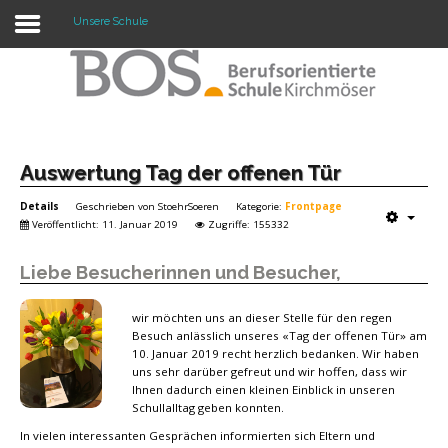
Unsere Schule
Warning: "continue" targeting switch is equivalent
to "break". Did you mean to use "continue 2"? in
/mnt/web417/e3/61/59568561/htdocs/forte2/templates/fort
on line 158
Home
Auswertung Tag der offenen Tür
Details
Geschrieben von
StoehrSoeren
Kategorie:
Frontpage
Profil
Veröffentlicht: 11. Januar 2019
Zugriffe: 155332
Unsere Schule
Liebe Besucherinnen und Besucher,
Unterricht
wir möchten uns an dieser Stelle für den regen
Termine
Besuch anlässlich unseres «Tag der offenen Tür» am
10. Januar 2019 recht herzlich bedanken. Wir haben
Mitwirkung
uns sehr darüber gefreut und wir hoffen, dass wir
Ihnen dadurch einen kleinen Einblick in unseren
Schullalltag geben konnten.
Kontakt
In vielen interessanten Gesprächen informierten sich Eltern und