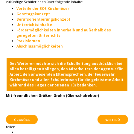
zukünftige SchülerInnen über folgende Inhalte:
Vorteile der BOS Kirchmöser
Ganztagskonzept
Berufsorientierungskonzept
Unterrichtsinhalte
Fördermöglichkeiten innerhalb und außerhalb des
geregelten Unterrichts
Praxislernen
Abschlussmöglichkeiten
Des Weiteren möchte sich die Schulleitung ausdrücklich bei
allen beteiligten Kollegen, den Mitarbeitern der Agentur für
Arbeit, den anwesenden Elternsprechern, der Feuerwehr
Kirchmöser und allen Schülerlotsen für die geleistete Arbeit
während des Tages der offenen Tür bedanken.
Mit freundlichen Grüßen Gruhn (Oberschulrektor)
ZURÜCK
WEITER
teilen