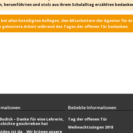
, herumführten und stolz aus ihrem Schulalltag erzählten bedanke
 bei allen beteiligten Kollegen, den Mitarbeitern der Agentur für 
e geleistete Arbeit während des Tages der offenen Tür bedanken.
rmationen
Beliebte
Informationen
Budick – Danke für eine Lehrerin,
Tag der offenen Tür
schichte geschrieben hat
Weihnachtssingen 2018
ideo ist da: „Wir krönen unsere