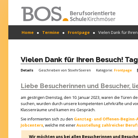
Warning: "continue" targeting switch is equivalent
Home
Termine
Frontpage
Vielen Dank für Ihre
to "break". Did you mean to use "continue 2"? in
/mnt/web417/e3/61/59568561/htdocs/forte2/templates
SUCHEN
on line 158
...
Home
Vielen Dank für Ihren Besuch! Ta
Profil
Details
Geschrieben von
StoehrSoeren
Kategorie:
Frontpage
Unsere Schule
Liebe Besucherinnen und Besucher, lie
Unterricht
am gestrigen Dienstag, den 10. Januar 2023, waren die Türen de
suchen, wurden durch unsere kompetenten Lehrkräfte und von 
Termine
Klassenräume und kamen ins Gespräch.
Mitwirkung
Sie informierten sich zu den
Ganztag- und Offenen-Beginn
Jobcenters
, welche mit einer
Ausstellung zahlreicher Berufs
Kontakt
Wir möchten uns bei allen Besucherinnen und Besucher