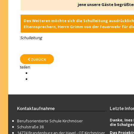
jene unsere Gäste begrüßten
Des Weiteren möchte sich die Schulleitung ausdrücklich
Elternsprechern, Herrn Grimm von der Feuerwehr für di
Schulleitung
ZURÜCK
teilen
Kontaktaufnahme
Letzte
Info
Danke, Ines 
Berufsorientierte Schule Kirchmöser
die Schulge
Schulstraße 38
Das Projektv
14774 Brandenburg an der Havel - OT Kirchmöser