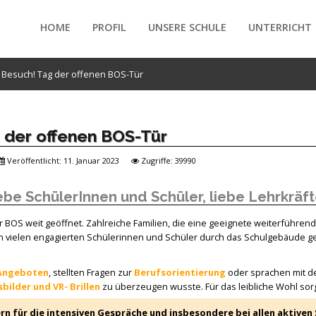
HOME
PROFIL
UNSERE SCHULE
UNTERRICHT
n Besuch! Tag der offenen BOS-Tür
/forte/vertex/responsive/responsive_mobile_menu.php
g der offenen BOS-Tür
Veröffentlicht: 11. Januar 2023
Zugriffe: 39990
be SchülerInnen und Schüler, liebe Lehrkräf
r BOS weit geöffnet. Zahlreiche Familien, die eine geeignete weiterführend
vielen engagierten Schülerinnen und Schüler durch das Schulgebäude gel
-Angeboten
, stellten Fragen zur
Berufsorientierung
oder sprachen mit d
bilder und VR- Brillen
zu überzeugen wusste. Für das leibliche Wohl so
n für die intensiven Gespräche und insbesondere bei allen aktiven 