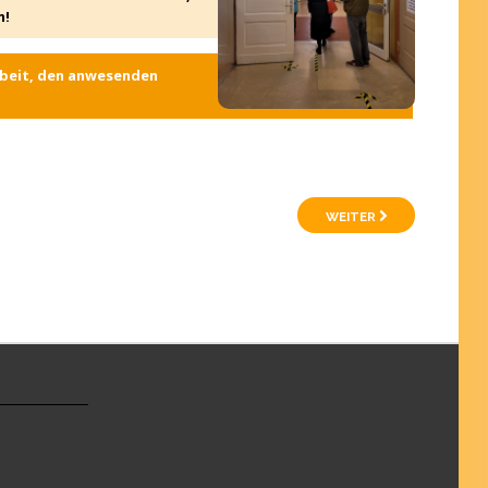
n!
Arbeit, den anwesenden
WEITER