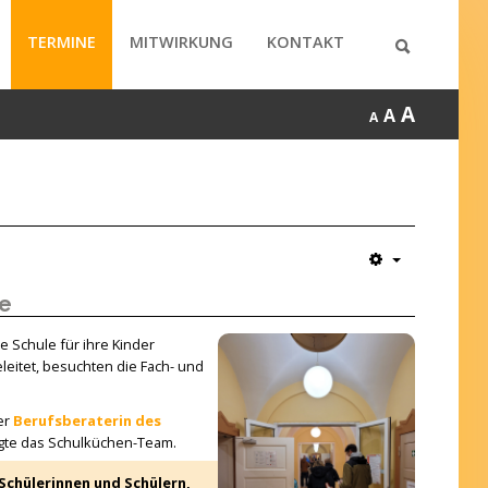
TERMINE
MITWIRKUNG
KONTAKT
A
A
A
te
e Schule für ihre Kinder
eitet, besuchten die Fach- und
er
Berufsberaterin des
rgte das Schulküchen-Team.
Schülerinnen und Schülern,