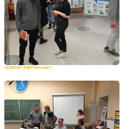
20200108 133007 Resized 1