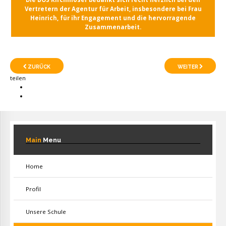
Vertretern der Agentur für Arbeit, insbesondere bei Frau
Heinrich, für ihr Engagement und die hervorragende
Zusammenarbeit.
ZURÜCK
WEITER
teilen
Main
Menu
Home
Profil
Unsere Schule