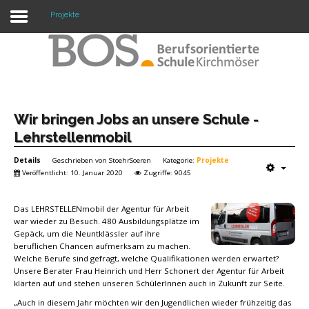
Projekte
Warning: "continue" targeting switch is equivalent
to "break". Did you mean to use "continue 2"? in
/mnt/web417/e3/61/59568561/htdocs/forte2/templates/fort
on line 158
Home
Wir bringen Jobs an unsere Schule -
Lehrstellenmobil
Profil
Details
Geschrieben von
StoehrSoeren
Kategorie:
Projekte
Unsere Schule
Veröffentlicht: 10. Januar 2020
Zugriffe: 9045
Unterricht
Das LEHRSTELLENmobil der Agentur für Arbeit
war wieder zu Besuch. 480 Ausbildungsplätze im
Termine
Gepäck, um die Neuntklässler auf ihre
beruflichen Chancen aufmerksam zu machen.
Mitwirkung
Welche Berufe sind gefragt, welche Qualifikationen werden erwartet?
Unsere Berater Frau Heinrich und Herr Schonert der Agentur für Arbeit
klärten auf und stehen unseren SchülerInnen auch in Zukunft zur Seite.
Kontakt
„Auch in diesem Jahr möchten wir den Jugendlichen wieder frühzeitig das