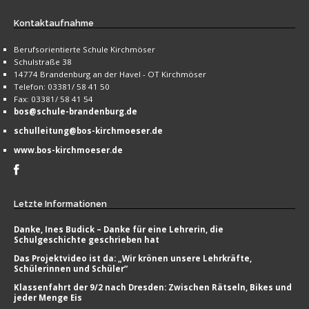
Kontaktaufnahme
Berufsorientierte Schule Kirchmöser
Schulstraße 38
14774 Brandenburg an der Havel - OT Kirchmöser
Telefon: 03381/ 58 41 50
Fax: 03381/ 58 41 54
bos@schule-brandenburg.de
schulleitung@bos-kirchmoeser.de
www.bos-kirchmoeser.de
Letzte
Informationen
Danke, Ines Budick – Danke für eine Lehrerin, die
Schulgeschichte geschrieben hat
Das Projektvideo ist da: „Wir krönen unsere Lehrkräfte,
Schülerinnen und Schüler“
Klassenfahrt der 9/2 nach Dresden: Zwischen Rätseln, Bikes und
jeder Menge Eis