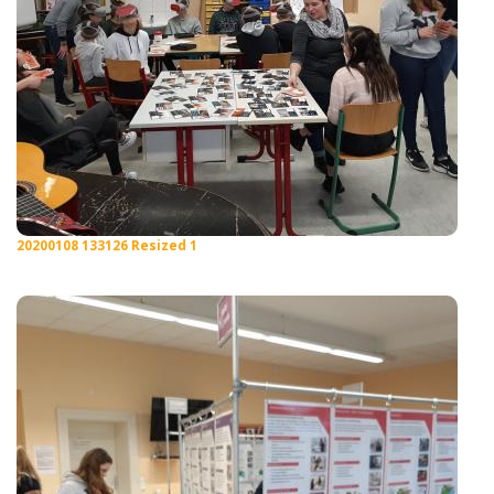
20200108 133126 Resized 1