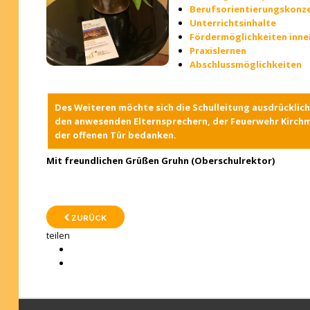
Berufsorientierungskonz
Unterrichtsinhalte
Fördermöglichkeiten inne
Praxislernen
Abschlussmöglichkeiten
Des Weiteren möchte sich die Schulleitung ausdrücklich 
den anwesenden Elternsprechern, der Feuerwehr Kirchmö
der offenen Tür bedanken.
Mit freundlichen Grüßen Gruhn (Oberschulrektor)
ZURÜCK
teilen