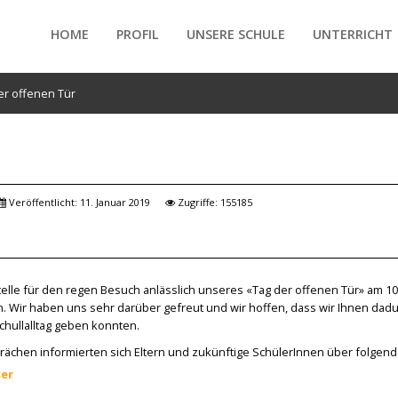
HOME
PROFIL
UNSERE SCHULE
UNTERRICHT
r offenen Tür
/forte/vertex/responsive/responsive_mobile_menu.php
Veröffentlicht: 11. Januar 2019
Zugriffe: 155185
elle für den regen Besuch anlässlich unseres «Tag der offenen Tür» am 10
n. Wir haben uns sehr darüber gefreut und wir hoffen, dass wir Ihnen dad
Schullalltag geben konnten.
rächen informierten sich Eltern und zukünftige SchülerInnen über folgende
ser