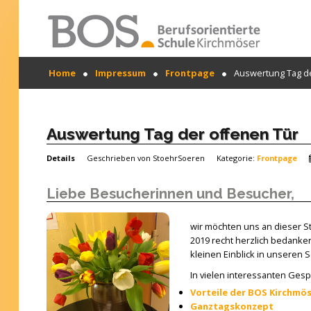
Warning: "continue" targeting switch is equivalent
Home
Impressum
Frontpage
Auswertung Tag de
to "break". Did you mean to use "continue 2"? in
/mnt/web417/e3/61/59568561/htdocs/forte2/templates
SUCHEN
on line 158
...
Home
Auswertung Tag der offenen Tür
Profil
Details
Geschrieben von
StoehrSoeren
Kategorie:
Frontpage
Unsere Schule
Liebe Besucherinnen und Besucher,
Unterricht
wir möchten uns an dieser St
Termine
2019 recht herzlich bedanke
kleinen Einblick in unseren 
Mitwirkung
In vielen interessanten Gesp
Vorteile der BOS Kirchmö
Kontakt
Ganztagskonzept