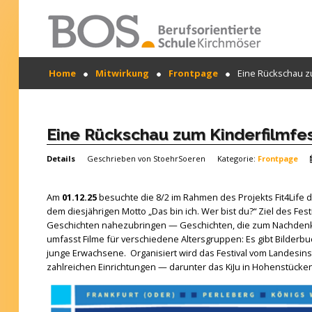
Warning: "continue" targeting switch is equivalent
Home
Mitwirkung
Frontpage
Eine Rückschau zu
to "break". Did you mean to use "continue 2"? in
/mnt/web417/e3/61/59568561/htdocs/forte2/templates
SUCHEN
on line 158
...
Home
Eine Rückschau zum Kinderfilmfes
Profil
Details
Geschrieben von
StoehrSoeren
Kategorie:
Frontpage
Unsere Schule
Am
01.12.25
besuchte die 8/2 im Rahmen des Projekts Fit4Life da
Unterricht
dem diesjährigen Motto „Das bin ich. Wer bist du?“ Ziel des Fes
Geschichten nahezubringen — Geschichten, die zum Nachdenk
Termine
umfasst Filme für verschiedene Altersgruppen: Es gibt Bilderb
junge Erwachsene. Organisiert wird das Festival vom Landesins
Mitwirkung
zahlreichen Einrichtungen — darunter das KiJu in Hohenstücken 
Kontakt