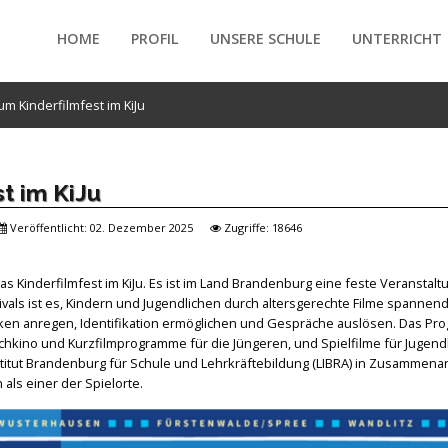
HOME
PROFIL
UNSERE SCHULE
UNTERRICHT
m Kinderfilmfest im KiJu
/forte/vertex/responsive/responsive_mobile_menu.php
t im KiJu
Veröffentlicht: 02. Dezember 2025
Zugriffe: 18646
s Kinderfilmfest im KiJu. Es ist im Land Brandenburg eine feste Veranstalt
tivals ist es, Kindern und Jugendlichen durch altersgerechte Filme spannen
en anregen, Identifikation ermöglichen und Gespräche auslösen. Das Pr
uchkino und Kurzfilmprogramme für die Jüngeren, und Spielfilme für Jugend
titut Brandenburg für Schule und Lehrkräftebildung (LIBRA) in Zusammenar
als einer der Spielorte.