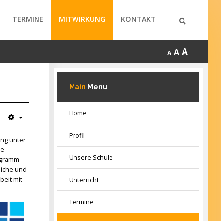
TERMINE
MITWIRKUNG
KONTAKT
A
A
A
Main
Menu
Home
Profil
ung unter
de
Unsere Schule
ogramm
liche und
beit mit
Unterricht
Termine