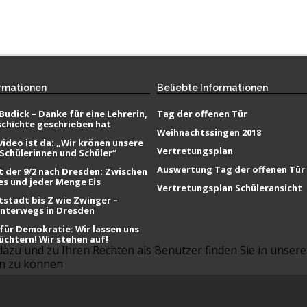
rmationen
Beliebte
Informationen
Budick – Danke für eine Lehrerin,
Tag der offenen Tür
schichte geschrieben hat
Weihnachtssingen 2018
ideo ist da: „Wir krönen unsere
Vertretungsplan
 Schülerinnen und Schüler“
Auswertung Tag der offenen Tür
t der 9/2 nach Dresden: Zwischen
es und jeder Menge Eis
Vertretungsplan Schüleransicht
tstadt bis Z wie Zwinger –
unterwegs in Dresden
ür Demokratie: Wir lassen uns
üchtern! Wir stehen auf!
zu und zu Ihren Rechten als Benutzer finden Sie in unserer
en zu können