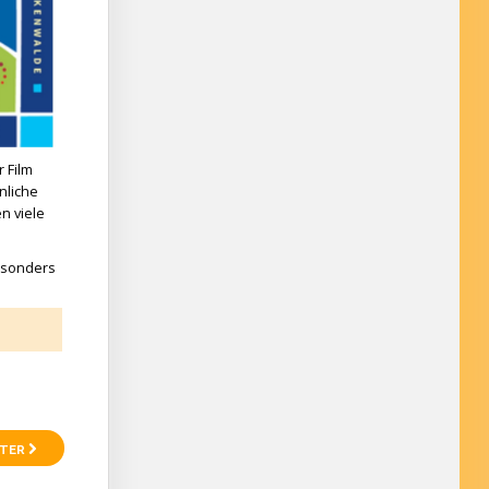
 Film
nliche
n viele
Besonders
TER