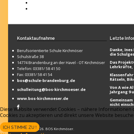
Kontaktaufnahme
Letzte
Info
Danke, Ines 
Berufsorientierte Schule Kirchmöser
die Schulge
Schulstraße 38
Das Projektv
14774 Brandenburg an der Havel - OT Kirchmöser
Lehrkräfte,
Telefon: 03381/ 58 41 50
Fax: 03381/ 58 41 54
Klassenfahr
Rätseln, Bik
bos@schule-brandenburg.de
Von A wie Al
schulleitung@bos-kirchmoeser.de
Jahrgang 9 
www.bos-kirchmoeser.de
Gemeinsam f
nicht einsch
Diese Website verwendet Cookies – nähere Informationen da
Cookies zu akzeptieren und direkt unsere Website besuch
ICH STIMME ZU !
Copyright © 2026. BOS Kirchmöser.