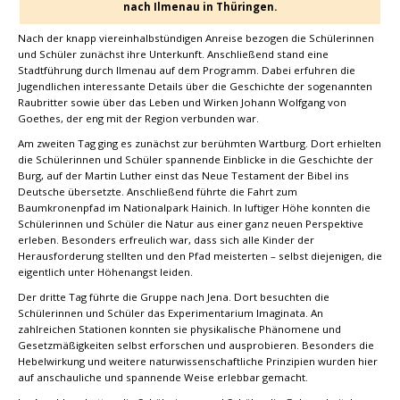
nach Ilmenau in Thüringen.
Nach der knapp viereinhalbstündigen Anreise bezogen die Schülerinnen
und Schüler zunächst ihre Unterkunft. Anschließend stand eine
Stadtführung durch Ilmenau auf dem Programm. Dabei erfuhren die
Jugendlichen interessante Details über die Geschichte der sogenannten
Raubritter sowie über das Leben und Wirken Johann Wolfgang von
Goethes, der eng mit der Region verbunden war.
Am zweiten Tag ging es zunächst zur berühmten Wartburg. Dort erhielten
die Schülerinnen und Schüler spannende Einblicke in die Geschichte der
Burg, auf der Martin Luther einst das Neue Testament der Bibel ins
Deutsche übersetzte. Anschließend führte die Fahrt zum
Baumkronenpfad im Nationalpark Hainich. In luftiger Höhe konnten die
Schülerinnen und Schüler die Natur aus einer ganz neuen Perspektive
erleben. Besonders erfreulich war, dass sich alle Kinder der
Herausforderung stellten und den Pfad meisterten – selbst diejenigen, die
eigentlich unter Höhenangst leiden.
Der dritte Tag führte die Gruppe nach Jena. Dort besuchten die
Schülerinnen und Schüler das Experimentarium Imaginata. An
zahlreichen Stationen konnten sie physikalische Phänomene und
Gesetzmäßigkeiten selbst erforschen und ausprobieren. Besonders die
Hebelwirkung und weitere naturwissenschaftliche Prinzipien wurden hier
auf anschauliche und spannende Weise erlebbar gemacht.