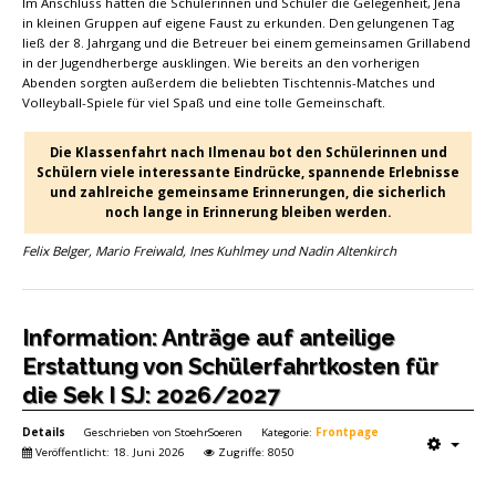
Im Anschluss hatten die Schülerinnen und Schüler die Gelegenheit, Jena
in kleinen Gruppen auf eigene Faust zu erkunden. Den gelungenen Tag
ließ der 8. Jahrgang und die Betreuer bei einem gemeinsamen Grillabend
in der Jugendherberge ausklingen. Wie bereits an den vorherigen
Abenden sorgten außerdem die beliebten Tischtennis-Matches und
Volleyball-Spiele für viel Spaß und eine tolle Gemeinschaft.
Die Klassenfahrt nach Ilmenau bot den Schülerinnen und
Schülern viele interessante Eindrücke, spannende Erlebnisse
und zahlreiche gemeinsame Erinnerungen, die sicherlich
noch lange in Erinnerung bleiben werden.
Felix Belger, Mario Freiwald, Ines Kuhlmey und Nadin Altenkirch
Information: Anträge auf anteilige
Erstattung von Schülerfahrtkosten für
die Sek I SJ: 2026/2027
Details
Geschrieben von
StoehrSoeren
Kategorie:
Frontpage
Veröffentlicht: 18. Juni 2026
Zugriffe: 8050