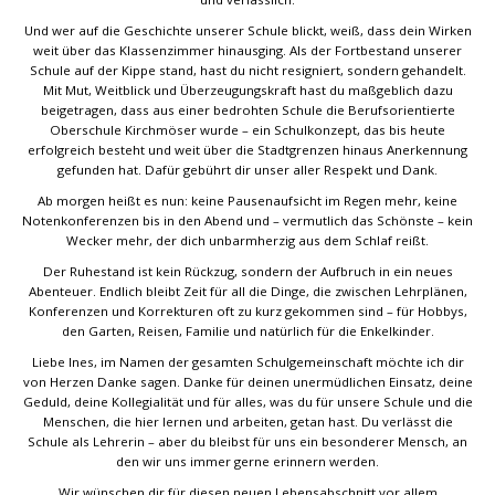
Und wer auf die Geschichte unserer Schule blickt, weiß, dass dein Wirken
weit über das Klassenzimmer hinausging. Als der Fortbestand unserer
Schule auf der Kippe stand, hast du nicht resigniert, sondern gehandelt.
Mit Mut, Weitblick und Überzeugungskraft hast du maßgeblich dazu
beigetragen, dass aus einer bedrohten Schule die Berufsorientierte
Oberschule Kirchmöser wurde – ein Schulkonzept, das bis heute
erfolgreich besteht und weit über die Stadtgrenzen hinaus Anerkennung
gefunden hat. Dafür gebührt dir unser aller Respekt und Dank.
Ab morgen heißt es nun: keine Pausenaufsicht im Regen mehr, keine
Notenkonferenzen bis in den Abend und – vermutlich das Schönste – kein
Wecker mehr, der dich unbarmherzig aus dem Schlaf reißt.
Der Ruhestand ist kein Rückzug, sondern der Aufbruch in ein neues
Abenteuer. Endlich bleibt Zeit für all die Dinge, die zwischen Lehrplänen,
Konferenzen und Korrekturen oft zu kurz gekommen sind – für Hobbys,
den Garten, Reisen, Familie und natürlich für die Enkelkinder.
Liebe Ines, im Namen der gesamten Schulgemeinschaft möchte ich dir
von Herzen Danke sagen. Danke für deinen unermüdlichen Einsatz, deine
Geduld, deine Kollegialität und für alles, was du für unsere Schule und die
Menschen, die hier lernen und arbeiten, getan hast. Du verlässt die
Schule als Lehrerin – aber du bleibst für uns ein besonderer Mensch, an
den wir uns immer gerne erinnern werden.
Wir wünschen dir für diesen neuen Lebensabschnitt vor allem