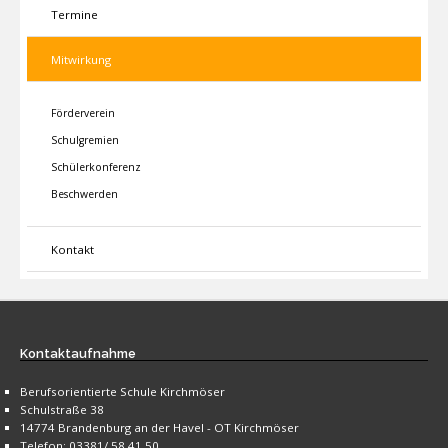
Termine
Mitwirkung
Förderverein
Schulgremien
Schülerkonferenz
Beschwerden
Kontakt
Kontaktaufnahme
Berufsorientierte Schule Kirchmöser
Schulstraße 38
14774 Brandenburg an der Havel - OT Kirchmöser
Telefon: 03381/ 58 41 50