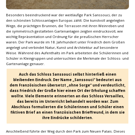
Besonders beeindruckend war der weitläufige Park Sanssouci, der zu
den schönsten Schlossanlagen Europas zählt. Die kunstvoll angelegten
Wege, die prächtigen Brunnen, die Terrassen mit ihren Weinreben und
die symmetrisch gestalteten Gartenanlagen zeigten eindrucksvoll, wie
wichtig Repräsentation und Ordnung für die preußischen Herrscher
waren. Der Park wurde im 18. Jahrhundert unter Friedrich dem Großen
angelegt und verbindet Natur, Kunst und Architektur auf besondere
Weise. Während des Aufenthalts im Park arbeiteten die Schülerinnen und
Schüler in Kleingruppen und untersuchten die Merkmale der Schloss- und
Gartenanlage genauer.
Auch das Schloss Sanssouci selbst hinterließ einen
bleibenden Eindruck. Der Name „Sanssouci“ bedeutet aus
dem Französischen übersetzt „ohne Sorge“ und verdeutlicht,
dass Friedrich der Große hier einen Ort der Erholung schaffen
wollte. Viele Elemente erinnerten an das Schloss Versailles,
das bereits im Unterricht behandelt worden war. Zum
Abschluss formulierten die Schülerinnen und Schüler einen
fiktiven Brief an einen französischen Brieffreund, in dem sie
ihre Eindrücke schilderten.
Anschließend führte der Weg durch den Park zum Neuen Palais. Dieses