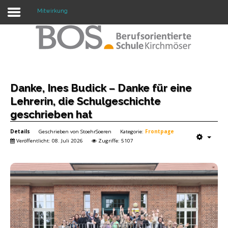
Mitwirkung
Warning: "continue" targeting switch is equivalent
to "break". Did you mean to use "continue 2"? in
/mnt/web417/e3/61/59568561/htdocs/forte2/templates/fort
on line 158
Home
Danke, Ines Budick – Danke für eine
Lehrerin, die Schulgeschichte
Profil
geschrieben hat
Unsere Schule
Details
Geschrieben von
StoehrSoeren
Kategorie:
Frontpage
Veröffentlicht: 08. Juli 2026
Zugriffe: 5107
Unterricht
Termine
Mitwirkung
Kontakt