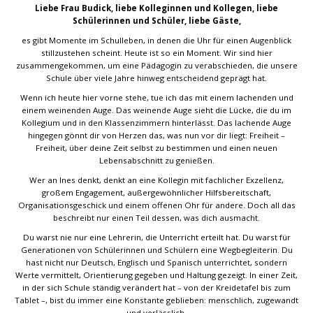
Liebe Frau Budick, liebe Kolleginnen und Kollegen, liebe
Schülerinnen und Schüler, liebe Gäste,
es gibt Momente im Schulleben, in denen die Uhr für einen Augenblick
stillzustehen scheint. Heute ist so ein Moment. Wir sind hier
zusammengekommen, um eine Pädagogin zu verabschieden, die unsere
Schule über viele Jahre hinweg entscheidend geprägt hat.
Wenn ich heute hier vorne stehe, tue ich das mit einem lachenden und
einem weinenden Auge. Das weinende Auge sieht die Lücke, die du im
Kollegium und in den Klassenzimmern hinterlässt. Das lachende Auge
hingegen gönnt dir von Herzen das, was nun vor dir liegt: Freiheit –
Freiheit, über deine Zeit selbst zu bestimmen und einen neuen
Lebensabschnitt zu genießen.
Wer an Ines denkt, denkt an eine Kollegin mit fachlicher Exzellenz,
großem Engagement, außergewöhnlicher Hilfsbereitschaft,
Organisationsgeschick und einem offenen Ohr für andere. Doch all das
beschreibt nur einen Teil dessen, was dich ausmacht.
Du warst nie nur eine Lehrerin, die Unterricht erteilt hat. Du warst für
Generationen von Schülerinnen und Schülern eine Wegbegleiterin. Du
hast nicht nur Deutsch, Englisch und Spanisch unterrichtet, sondern
Werte vermittelt, Orientierung gegeben und Haltung gezeigt. In einer Zeit,
in der sich Schule ständig verändert hat – von der Kreidetafel bis zum
Tablet –, bist du immer eine Konstante geblieben: menschlich, zugewandt
und verlässlich.