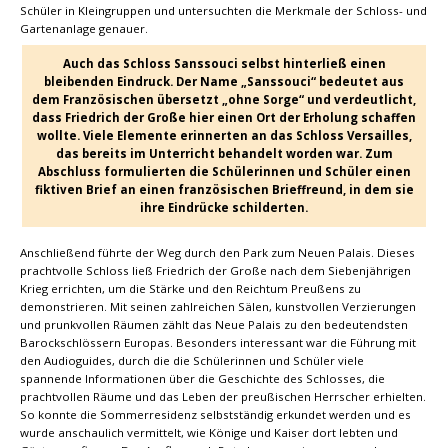
Schüler in Kleingruppen und untersuchten die Merkmale der Schloss- und
Gartenanlage genauer.
Auch das Schloss Sanssouci selbst hinterließ einen
bleibenden Eindruck. Der Name „Sanssouci“ bedeutet aus
dem Französischen übersetzt „ohne Sorge“ und verdeutlicht,
dass Friedrich der Große hier einen Ort der Erholung schaffen
wollte. Viele Elemente erinnerten an das Schloss Versailles,
das bereits im Unterricht behandelt worden war. Zum
Abschluss formulierten die Schülerinnen und Schüler einen
fiktiven Brief an einen französischen Brieffreund, in dem sie
ihre Eindrücke schilderten.
Anschließend führte der Weg durch den Park zum Neuen Palais. Dieses
prachtvolle Schloss ließ Friedrich der Große nach dem Siebenjährigen
Krieg errichten, um die Stärke und den Reichtum Preußens zu
demonstrieren. Mit seinen zahlreichen Sälen, kunstvollen Verzierungen
und prunkvollen Räumen zählt das Neue Palais zu den bedeutendsten
Barockschlössern Europas. Besonders interessant war die Führung mit
den Audioguides, durch die die Schülerinnen und Schüler viele
spannende Informationen über die Geschichte des Schlosses, die
prachtvollen Räume und das Leben der preußischen Herrscher erhielten.
So konnte die Sommerresidenz selbstständig erkundet werden und es
wurde anschaulich vermittelt, wie Könige und Kaiser dort lebten und