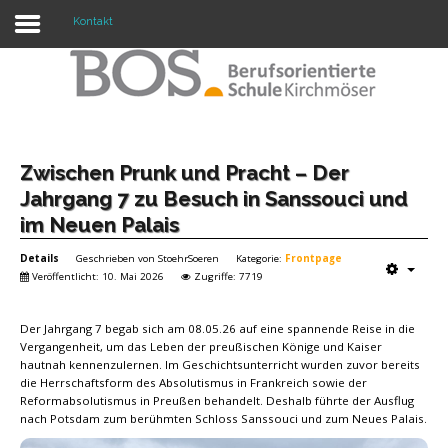
Kontakt
Warning: "continue" targeting switch is equivalent
to "break". Did you mean to use "continue 2"? in
/mnt/web417/e3/61/59568561/htdocs/forte2/templates/fort
on line 158
Home
Zwischen Prunk und Pracht – Der
Jahrgang 7 zu Besuch in Sanssouci und
Profil
im Neuen Palais
Unsere Schule
Details
Geschrieben von
StoehrSoeren
Kategorie:
Frontpage
Veröffentlicht: 10. Mai 2026
Zugriffe: 7719
Unterricht
Der Jahrgang 7 begab sich am 08.05.26 auf eine spannende Reise in die
Termine
Vergangenheit, um das Leben der preußischen Könige und Kaiser
hautnah kennenzulernen. Im Geschichtsunterricht wurden zuvor bereits
Mitwirkung
die Herrschaftsform des Absolutismus in Frankreich sowie der
Reformabsolutismus in Preußen behandelt. Deshalb führte der Ausflug
Kontakt
nach Potsdam zum berühmten Schloss Sanssouci und zum Neues Palais.