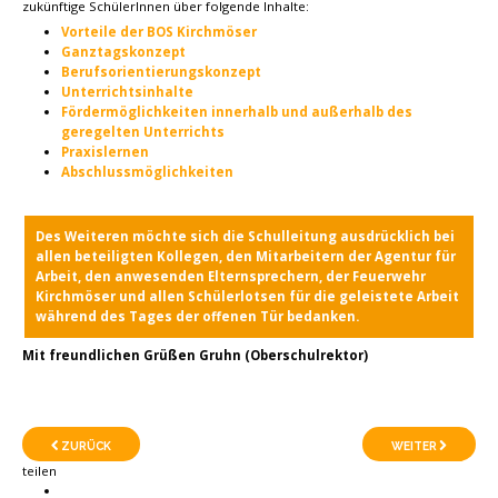
zukünftige SchülerInnen über folgende Inhalte:
Vorteile der BOS Kirchmöser
Ganztagskonzept
Berufsorientierungskonzept
Unterrichtsinhalte
Fördermöglichkeiten innerhalb und außerhalb des
geregelten Unterrichts
Praxislernen
Abschlussmöglichkeiten
Des Weiteren möchte sich die Schulleitung ausdrücklich bei
allen beteiligten Kollegen, den Mitarbeitern der Agentur für
Arbeit, den anwesenden Elternsprechern, der Feuerwehr
Kirchmöser und allen Schülerlotsen für die geleistete Arbeit
während des Tages der offenen Tür bedanken.
Mit freundlichen Grüßen Gruhn (Oberschulrektor)
ZURÜCK
WEITER
teilen