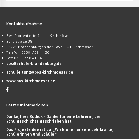
Kontaktaufnahme
Berufsorientierte Schule Kirchmöser
Schulstraße 38
14774 Brandenburg an der Havel - OT Kirchmöser
Telefon: 03381/ 58 41 50
Fax: 03381/ 58 41 54
bos@schule-brandenburg.de
schulleitung@bos-kirchmoeser.de
www.bos-kirchmoeser.de
Letzte
Informationen
Danke, Ines Budick – Danke für eine Lehrerin, die
Schulgeschichte geschrieben hat
Das Projektvideo ist da: „Wir krönen unsere Lehrkräfte,
Schülerinnen und Schüler“