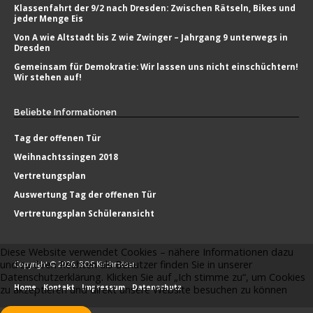
Klassenfahrt der 9/2 nach Dresden: Zwischen Rätseln, Bikes und
jeder Menge Eis
Von A wie Altstadt bis Z wie Zwinger – Jahrgang 9 unterwegs in
Dresden
Gemeinsam für Demokratie: Wir lassen uns nicht einschüchtern!
Wir stehen auf!
Beliebte
Informationen
Tag der offenen Tür
Weihnachtssingen 2018
Vertretungsplan
Auswertung Tag der offenen Tür
Vertretungsplan Schüleransicht
Diese Website verwendet Cookies – nähere Informationen dazu
und zu Ihren Rechten als Benutzer finden Sie in unserer
Copyright © 2026. BOS Kirchmöser.
Datenschutzerklärung. Klicken Sie auf „Ich stimme zu“, um Cookies
Home
Kontakt
Impressum
Datenschutz
zu akzeptieren und direkt unsere Website besuchen zu können