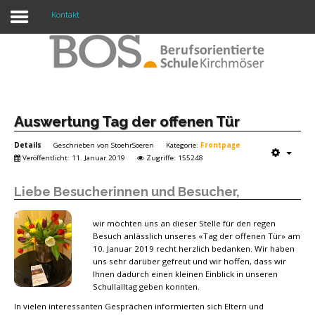
Kontakt
Warning: "continue" targeting switch is equivalent
to "break". Did you mean to use "continue 2"? in
/mnt/web417/e3/61/59568561/htdocs/forte2/templates/fort
on line 158
Home
Auswertung Tag der offenen Tür
Details
Geschrieben von
StoehrSoeren
Kategorie:
Frontpage
Profil
Veröffentlicht: 11. Januar 2019
Zugriffe: 155248
Unsere Schule
Liebe Besucherinnen und Besucher,
Unterricht
wir möchten uns an dieser Stelle für den regen
Termine
Besuch anlässlich unseres «Tag der offenen Tür» am
10. Januar 2019 recht herzlich bedanken. Wir haben
Mitwirkung
uns sehr darüber gefreut und wir hoffen, dass wir
Ihnen dadurch einen kleinen Einblick in unseren
Schullalltag geben konnten.
Kontakt
In vielen interessanten Gesprächen informierten sich Eltern und