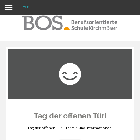
Home
Warning: "continue" targeting switch is equivalent
to "break". Did you mean to use "continue 2"? in
/mnt/web417/e3/61/59568561/htdocs/forte2/templates/fort
on line 158
Home
Profil
Unsere Schule
Unterricht
Termine
Tag der offenen Tür!
Mitwirkung
Tag der offenen Tür - Termin und Informationen!
Kontakt