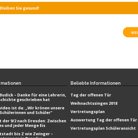
Bleiben Sie gesund!
WEI
rmationen
Beliebte
Informationen
Budick – Danke für eine Lehrerin,
Tag der offenen Tür
schichte geschrieben hat
Weihnachtssingen 2018
ideo ist da: „Wir krönen unsere
Vertretungsplan
 Schülerinnen und Schüler“
Auswertung Tag der offenen Tür
t der 9/2 nach Dresden: Zwischen
es und jeder Menge Eis
Vertretungsplan Schüleransicht
tstadt bis Z wie Zwinger –