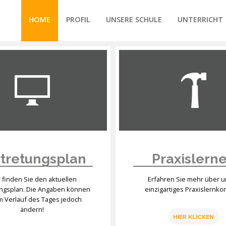
HOME
PROFIL
UNSERE SCHULE
UNTERRICHT
/forte/vertex/responsive/responsive_mobile_menu.php
tretungsplan
Praxislern
r finden Sie den aktuellen
Erfahren Sie mehr über 
ungsplan. Die Angaben können
einzigartiges Praxislernko
im Verlauf des Tages jedoch
ändern!
HIER KLICKEN