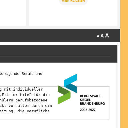
HIER KLICKEN
A
A
A
ervorragender Berufs- und
g mit individueller
„Fit for Life“ für die
hülern berufsbezogene
ckt vor allem durch ein
eitung, die Berufliche