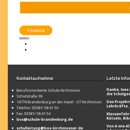
ZURÜCK
teilen
Kontaktaufnahme
Letzte
Info
Danke, Ines 
Berufsorientierte Schule Kirchmöser
die Schulge
Schulstraße 38
Das Projektv
14774 Brandenburg an der Havel - OT Kirchmöser
Lehrkräfte,
Telefon: 03381/ 58 41 50
Fax: 03381/ 58 41 54
Klassenfahr
Rätseln, Bik
bos@schule-brandenburg.de
Von A wie Al
schulleitung@bos-kirchmoeser.de