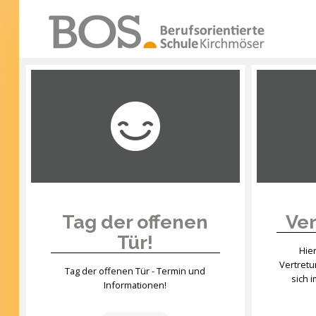
Warning: "continue" targeting switch is equivalent
to "break". Did you mean to use "continue 2"? in
/mnt/web417/e3/61/59568561/htdocs/forte2/templates
SUCHEN
on line 158
...
Home
Profil
Unsere Schule
Unterricht
Tag der offenen
Ver
Tür!
Termine
Hie
Vertret
Mitwirkung
Tag der offenen Tür - Termin und
sich 
Informationen!
Kontakt