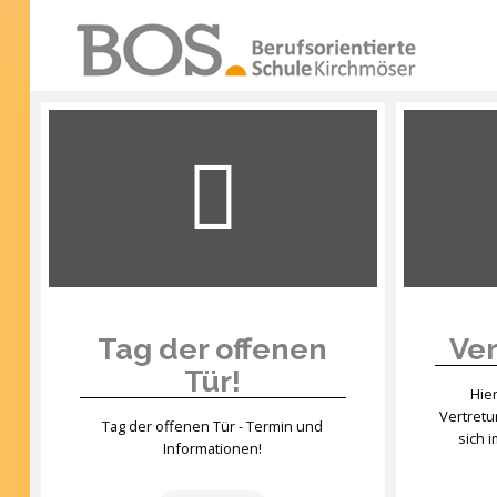
Warning: "continue" targeting switch is equivalent
to "break". Did you mean to use "continue 2"? in
/mnt/web417/e3/61/59568561/htdocs/forte2/templates
SUCHEN
on line 158
...
Home
Profil
Unsere Schule
Unterricht
Tag der offenen
Ver
Tür!
Termine
Hie
Vertret
Mitwirkung
Tag der offenen Tür - Termin und
sich 
Informationen!
Kontakt