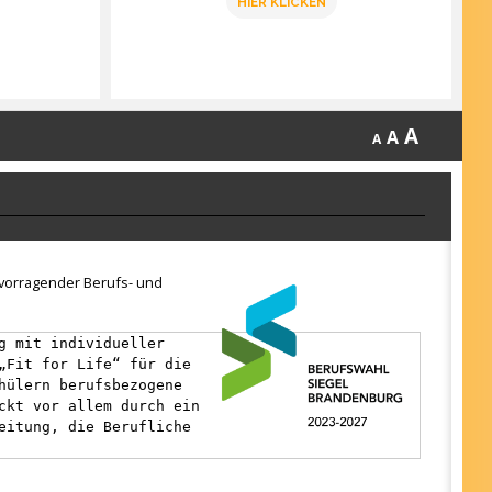
HIER KLICKEN
A
A
A
ervorragender Berufs- und
g mit individueller
„Fit for Life“ für die
hülern berufsbezogene
ckt vor allem durch ein
eitung, die Berufliche