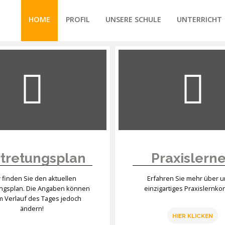
HOME
PROFIL
UNSERE SCHULE
UNTERRICHT
/forte/vertex/responsive/responsive_mobile_menu.php
tretungsplan
Praxislern
r finden Sie den aktuellen
Erfahren Sie mehr über 
ungsplan. Die Angaben können
einzigartiges Praxislernko
im Verlauf des Tages jedoch
ändern!
HIER KLICKEN