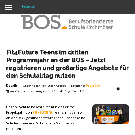
Projekte
Warning: "continue" targeting switch is equivalent
to "break". Did you mean to use "continue 2"? in
/mnt/web417/e3/61/59568561/htdocs/forte2/templates/fort
on line 158
Home
Fit4Future Teens im dritten
Programmjahr an der BOS – Jetzt
Profil
registrieren und großartige Angebote für
den Schulalltag nutzen
Unsere Schule
Details
Geschrieben von
StoehrSoeren
Kategorie:
Projekte
Unterricht
Veröffentlicht: 26. August 2024
Zugriffe: 4131
Termine
Unsere Schule beschreitet nun das dritte
Mitwirkung
Projektjahr von
Fit4Future
Teens, mit dem wir
an der BOS gesundheitsfördernde Prozesse bei
Schülerinnen und Schülern in Gang setzen
Kontakt
möchten.