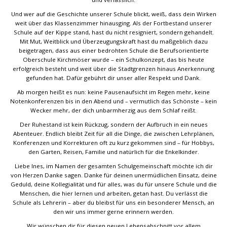
Und wer auf die Geschichte unserer Schule blickt, weiß, dass dein Wirken
weit über das Klassenzimmer hinausging. Als der Fortbestand unserer
Schule auf der Kippe stand, hast du nicht resigniert, sondern gehandelt.
Mit Mut, Weitblick und Überzeugungskraft hast du maßgeblich dazu
beigetragen, dass aus einer bedrohten Schule die Berufsorientierte
Oberschule Kirchmöser wurde – ein Schulkonzept, das bis heute
erfolgreich besteht und weit über die Stadtgrenzen hinaus Anerkennung
gefunden hat. Dafür gebührt dir unser aller Respekt und Dank.
Ab morgen heißt es nun: keine Pausenaufsicht im Regen mehr, keine
Notenkonferenzen bis in den Abend und – vermutlich das Schönste – kein
Wecker mehr, der dich unbarmherzig aus dem Schlaf reißt.
Der Ruhestand ist kein Rückzug, sondern der Aufbruch in ein neues
Abenteuer. Endlich bleibt Zeit für all die Dinge, die zwischen Lehrplänen,
Konferenzen und Korrekturen oft zu kurz gekommen sind – für Hobbys,
den Garten, Reisen, Familie und natürlich für die Enkelkinder.
Liebe Ines, im Namen der gesamten Schulgemeinschaft möchte ich dir
von Herzen Danke sagen. Danke für deinen unermüdlichen Einsatz, deine
Geduld, deine Kollegialität und für alles, was du für unsere Schule und die
Menschen, die hier lernen und arbeiten, getan hast. Du verlässt die
Schule als Lehrerin – aber du bleibst für uns ein besonderer Mensch, an
den wir uns immer gerne erinnern werden.
Wir wünschen dir für diesen neuen Lebensabschnitt vor allem