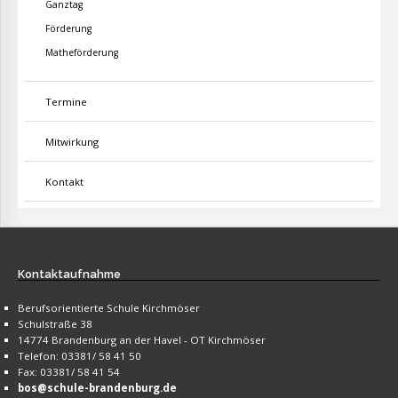
Ganztag
Förderung
Matheförderung
Termine
Mitwirkung
Kontakt
Kontaktaufnahme
Berufsorientierte Schule Kirchmöser
Schulstraße 38
14774 Brandenburg an der Havel - OT Kirchmöser
Telefon: 03381/ 58 41 50
Fax: 03381/ 58 41 54
bos@schule-brandenburg.de