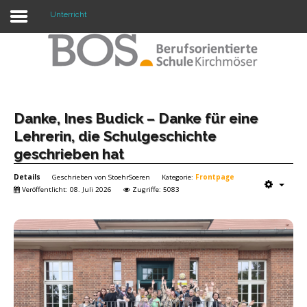
Unterricht
Warning: "continue" targeting switch is equivalent
to "break". Did you mean to use "continue 2"? in
/mnt/web417/e3/61/59568561/htdocs/forte2/templates/fort
on line 158
Home
Danke, Ines Budick – Danke für eine
Lehrerin, die Schulgeschichte
Profil
geschrieben hat
Unsere Schule
Details
Geschrieben von
StoehrSoeren
Kategorie:
Frontpage
Veröffentlicht: 08. Juli 2026
Zugriffe: 5083
Unterricht
Termine
Mitwirkung
Kontakt