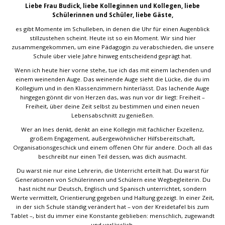
Liebe Frau Budick, liebe Kolleginnen und Kollegen, liebe
Schülerinnen und Schüler, liebe Gäste,
es gibt Momente im Schulleben, in denen die Uhr für einen Augenblick
stillzustehen scheint. Heute ist so ein Moment. Wir sind hier
zusammengekommen, um eine Pädagogin zu verabschieden, die unsere
Schule über viele Jahre hinweg entscheidend geprägt hat.
Wenn ich heute hier vorne stehe, tue ich das mit einem lachenden und
einem weinenden Auge. Das weinende Auge sieht die Lücke, die du im
Kollegium und in den Klassenzimmern hinterlässt. Das lachende Auge
hingegen gönnt dir von Herzen das, was nun vor dir liegt: Freiheit –
Freiheit, über deine Zeit selbst zu bestimmen und einen neuen
Lebensabschnitt zu genießen.
Wer an Ines denkt, denkt an eine Kollegin mit fachlicher Exzellenz,
großem Engagement, außergewöhnlicher Hilfsbereitschaft,
Organisationsgeschick und einem offenen Ohr für andere. Doch all das
beschreibt nur einen Teil dessen, was dich ausmacht.
Du warst nie nur eine Lehrerin, die Unterricht erteilt hat. Du warst für
Generationen von Schülerinnen und Schülern eine Wegbegleiterin. Du
hast nicht nur Deutsch, Englisch und Spanisch unterrichtet, sondern
Werte vermittelt, Orientierung gegeben und Haltung gezeigt. In einer Zeit,
in der sich Schule ständig verändert hat – von der Kreidetafel bis zum
Tablet –, bist du immer eine Konstante geblieben: menschlich, zugewandt
und verlässlich.