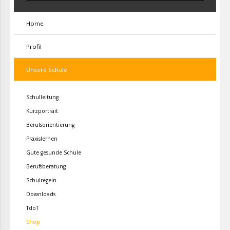
Home
Profil
Unsere Schule
Schulleitung
Kurzportrait
Berufsorientierung
Praxislernen
Gute gesunde Schule
Berufsberatung
Schulregeln
Downloads
TdoT
Shop