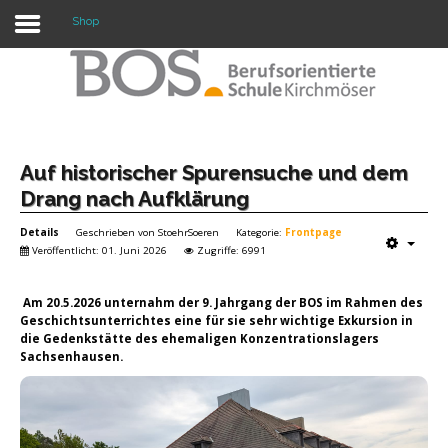
Shop
Warning: "continue" targeting switch is equivalent
to "break". Did you mean to use "continue 2"? in
/mnt/web417/e3/61/59568561/htdocs/forte2/templates/fort
on line 158
Home
Auf historischer Spurensuche und dem
Drang nach Aufklärung
Profil
Details
Geschrieben von
StoehrSoeren
Kategorie:
Frontpage
Unsere Schule
Veröffentlicht: 01. Juni 2026
Zugriffe: 6991
Unterricht
Am 20.5.2026 unternahm der 9. Jahrgang der BOS im Rahmen des
Geschichtsunterrichtes eine für sie sehr wichtige Exkursion in
Termine
die Gedenkstätte des ehemaligen Konzentrationslagers
Sachsenhausen.
Mitwirkung
Kontakt