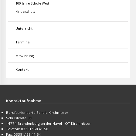
100 Jahre Schule West
Kinderschutz
Unterricht
Termine
Mitwirkung
Kontakt
Kontaktaufnahme
Berufsorientierte Schule Kirchmöser
Schulstraße 38
14774 Brandenburg an der Havel - OT Kirchmöser
Telefon: 03381/ 58 41 50
Fax: 03381/ 58 41 54