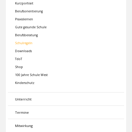
Kurzportrait
Berufsorientierung
Praxislernen
Gute gesunde Schule
Berufsberatung
Schulregeln
Downloads
TdoT
Shop
100 Jahre Schule West
Kinderschutz
Unterricht
Termine
Mitwirkung