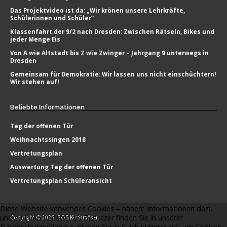
Das Projektvideo ist da: „Wir krönen unsere Lehrkräfte,
Schülerinnen und Schüler“
Klassenfahrt der 9/2 nach Dresden: Zwischen Rätseln, Bikes und
jeder Menge Eis
Von A wie Altstadt bis Z wie Zwinger – Jahrgang 9 unterwegs in
Dresden
Gemeinsam für Demokratie: Wir lassen uns nicht einschüchtern!
Wir stehen auf!
Beliebte
Informationen
Tag der offenen Tür
Weihnachtssingen 2018
Vertretungsplan
Auswertung Tag der offenen Tür
Vertretungsplan Schüleransicht
Diese Website verwendet Cookies – nähere Informationen dazu
und zu Ihren Rechten als Benutzer finden Sie in unserer
Copyright © 2026. BOS Kirchmöser.
Datenschutzerklärung. Klicken Sie auf „Ich stimme zu“, um Cookies