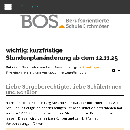
Schulregeln
Warning: "continue" targeting switch is equivalent
to "break". Did you mean to use "continue 2"? in
/mnt/web417/e3/61/59568561/htdocs/forte2/templates/fort
on line 158
Home
wichtig: kurzfristige
Stundenplanänderung ab dem 12.11.25
Profil
Details
Geschrieben von
StoehrSoeren
Kategorie:
Frontpage
Unsere Schule
Veröffentlicht: 11. November 2025
Zugriffe: 16616
Unterricht
Liebe Sorgeberechtigte, liebe SchülerInnen
und Schüler,
Termine
hiermit möchte Schulleitung Sie und Euch darüber informieren, dass die
Mitwirkung
Schulleitung aufgrund der derzeitigen Personalsituation entschieden hat,
ab dem 12.11.25 einen gesonderten Stundenplan in Kraft treten zu
lassen. Dieser wird bei einigen Kursen und Lehrkräften zu
Kontakt
Verschiebungen führen.