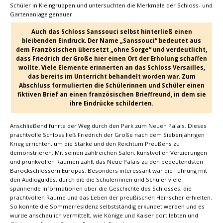
Schüler in Kleingruppen und untersuchten die Merkmale der Schloss- und
Gartenanlage genauer.
Auch das Schloss Sanssouci selbst hinterließ einen
bleibenden Eindruck. Der Name „Sanssouci“ bedeutet aus
dem Französischen übersetzt „ohne Sorge“ und verdeutlicht,
dass Friedrich der Große hier einen Ort der Erholung schaffen
wollte. Viele Elemente erinnerten an das Schloss Versailles,
das bereits im Unterricht behandelt worden war. Zum
Abschluss formulierten die Schülerinnen und Schüler einen
fiktiven Brief an einen französischen Brieffreund, in dem sie
ihre Eindrücke schilderten.
Anschließend führte der Weg durch den Park zum Neuen Palais. Dieses
prachtvolle Schloss ließ Friedrich der Große nach dem Siebenjährigen
Krieg errichten, um die Stärke und den Reichtum Preußens zu
demonstrieren. Mit seinen zahlreichen Sälen, kunstvollen Verzierungen
und prunkvollen Räumen zählt das Neue Palais zu den bedeutendsten
Barockschlössern Europas. Besonders interessant war die Führung mit
den Audioguides, durch die die Schülerinnen und Schüler viele
spannende Informationen über die Geschichte des Schlosses, die
prachtvollen Räume und das Leben der preußischen Herrscher erhielten.
So konnte die Sommerresidenz selbstständig erkundet werden und es
wurde anschaulich vermittelt, wie Könige und Kaiser dort lebten und