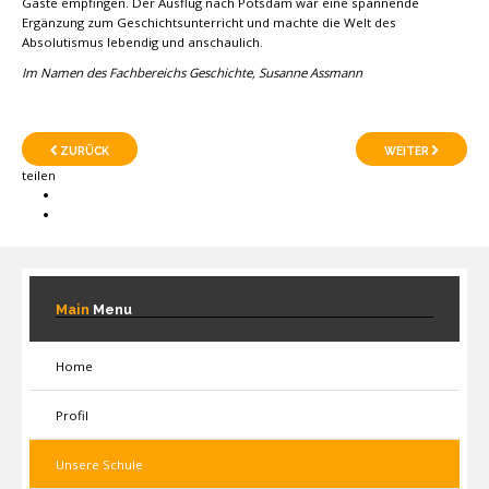
Gäste empfingen. Der Ausflug nach Potsdam war eine spannende
Ergänzung zum Geschichtsunterricht und machte die Welt des
Absolutismus lebendig und anschaulich.
Im Namen des Fachbereichs Geschichte, Susanne Assmann
ZURÜCK
WEITER
teilen
Main
Menu
Home
Profil
Unsere Schule