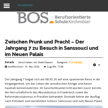
Kurzportrait
Warning: "continue" targeting switch is equivalent
to "break". Did you mean to use "continue 2"? in
/mnt/web417/e3/61/59568561/htdocs/forte2/templates/fort
on line 158
Home
Zwischen Prunk und Pracht – Der
Jahrgang 7 zu Besuch in Sanssouci und
Profil
im Neuen Palais
Unsere Schule
Details
Geschrieben von
StoehrSoeren
Kategorie:
Frontpage
Veröffentlicht: 10. Mai 2026
Zugriffe: 7738
Unterricht
Der Jahrgang 7 begab sich am 08.05.26 auf eine spannende Reise in die
Termine
Vergangenheit, um das Leben der preußischen Könige und Kaiser
hautnah kennenzulernen. Im Geschichtsunterricht wurden zuvor bereits
Mitwirkung
die Herrschaftsform des Absolutismus in Frankreich sowie der
Reformabsolutismus in Preußen behandelt. Deshalb führte der Ausflug
Kontakt
nach Potsdam zum berühmten Schloss Sanssouci und zum Neues Palais.