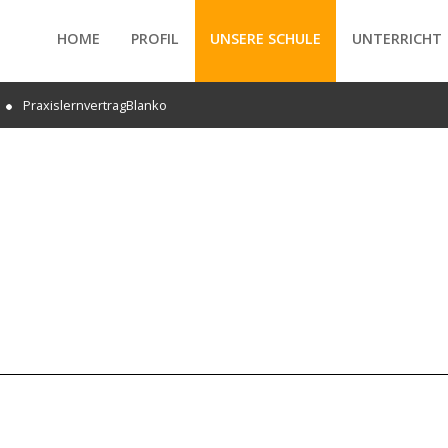
HOME
PROFIL
UNSERE SCHULE
UNTERRICHT
PraxislernvertragBlanko
/forte/vertex/responsive/responsive_mobile_menu.php