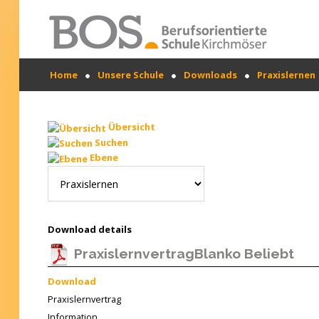
Warning: "continue" targeting switch is equivalent
Home
Unsere Schule
Downloads
Praxislernen
to "break". Did you mean to use "continue 2"? in
/mnt/web417/e3/61/59568561/htdocs/forte2/templates
SUCHEN
on line 158
...
Home
Übersicht
Suchen
Profil
Ebene
Unsere Schule
Unterricht
Download details
Termine
PraxislernvertragBlanko
Beliebt
Mitwirkung
Download
Praxislernvertrag
Kontakt
Information