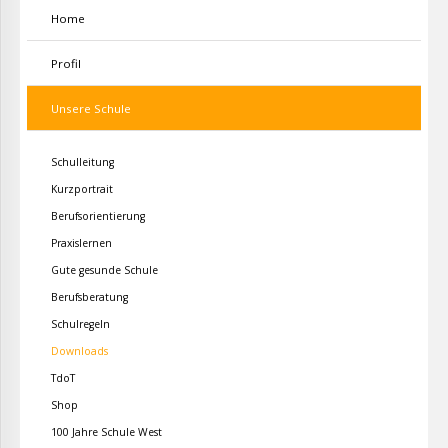
Home
Profil
Unsere Schule
Schulleitung
Kurzportrait
Berufsorientierung
Praxislernen
Gute gesunde Schule
Berufsberatung
Schulregeln
Downloads
TdoT
Shop
100 Jahre Schule West