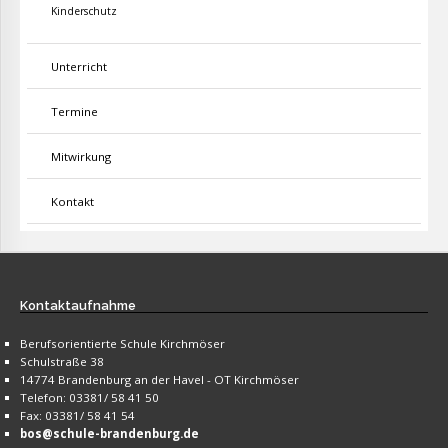
Kinderschutz
Unterricht
Termine
Mitwirkung
Kontakt
Kontaktaufnahme
Berufsorientierte Schule Kirchmöser
Schulstraße 38
14774 Brandenburg an der Havel - OT Kirchmöser
Telefon: 03381/ 58 41 50
Fax: 03381/ 58 41 54
bos@schule-brandenburg.de