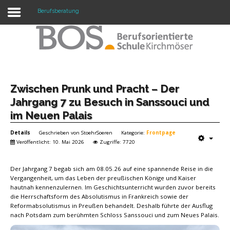
Berufsberatung
Warning: "continue" targeting switch is equivalent
to "break". Did you mean to use "continue 2"? in
/mnt/web417/e3/61/59568561/htdocs/forte2/templates/fort
on line 158
Home
Zwischen Prunk und Pracht – Der
Jahrgang 7 zu Besuch in Sanssouci und
Profil
im Neuen Palais
Unsere Schule
Details
Geschrieben von
StoehrSoeren
Kategorie:
Frontpage
Veröffentlicht: 10. Mai 2026
Zugriffe: 7720
Unterricht
Der Jahrgang 7 begab sich am 08.05.26 auf eine spannende Reise in die
Termine
Vergangenheit, um das Leben der preußischen Könige und Kaiser
hautnah kennenzulernen. Im Geschichtsunterricht wurden zuvor bereits
Mitwirkung
die Herrschaftsform des Absolutismus in Frankreich sowie der
Reformabsolutismus in Preußen behandelt. Deshalb führte der Ausflug
Kontakt
nach Potsdam zum berühmten Schloss Sanssouci und zum Neues Palais.