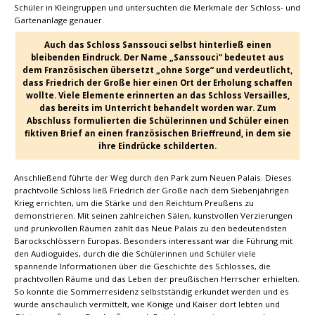
Schüler in Kleingruppen und untersuchten die Merkmale der Schloss- und
Gartenanlage genauer.
Auch das Schloss Sanssouci selbst hinterließ einen
bleibenden Eindruck. Der Name „Sanssouci“ bedeutet aus
dem Französischen übersetzt „ohne Sorge“ und verdeutlicht,
dass Friedrich der Große hier einen Ort der Erholung schaffen
wollte. Viele Elemente erinnerten an das Schloss Versailles,
das bereits im Unterricht behandelt worden war. Zum
Abschluss formulierten die Schülerinnen und Schüler einen
fiktiven Brief an einen französischen Brieffreund, in dem sie
ihre Eindrücke schilderten.
Anschließend führte der Weg durch den Park zum Neuen Palais. Dieses
prachtvolle Schloss ließ Friedrich der Große nach dem Siebenjährigen
Krieg errichten, um die Stärke und den Reichtum Preußens zu
demonstrieren. Mit seinen zahlreichen Sälen, kunstvollen Verzierungen
und prunkvollen Räumen zählt das Neue Palais zu den bedeutendsten
Barockschlössern Europas. Besonders interessant war die Führung mit
den Audioguides, durch die die Schülerinnen und Schüler viele
spannende Informationen über die Geschichte des Schlosses, die
prachtvollen Räume und das Leben der preußischen Herrscher erhielten.
So konnte die Sommerresidenz selbstständig erkundet werden und es
wurde anschaulich vermittelt, wie Könige und Kaiser dort lebten und