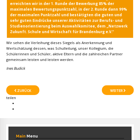
erreichten wir in der 1. Runde der Bewerbung 85% der
maximalen Bewertungspunktzahl, in der 2. Runde dann 99%
der maximalen Punktzahl und bestätigten die guten und
sehr guten Eindrücke unserer Aktivitäten zur Berufs- und
Studienorientierung beim Auswahlkomitee, dem „Netzwerk
Zukunft. Schule und Wirtschaft für Brandenburg e.V.“
Wir sehen die Verleihung dieses Siegels als Anerkennung und
Wertschätzung dessen, was Schulleitung, unser Kollegium, die
Schülerinnen und Schüler, aktive Eltern und die zahlreichen Partner
gemeinsam leisten und leisten werden.
Ines Budick
ZURÜCK
WEITER
teilen
Main
Menu