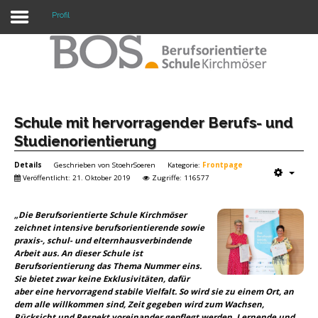
Profil
Warning: "continue" targeting switch is equivalent
to "break". Did you mean to use "continue 2"? in
/mnt/web417/e3/61/59568561/htdocs/forte2/templates/fort
on line 158
Home
Schule mit hervorragender Berufs- und
Studienorientierung
Profil
Details
Geschrieben von
StoehrSoeren
Kategorie:
Frontpage
Unsere Schule
Veröffentlicht: 21. Oktober 2019
Zugriffe: 116577
Unterricht
„Die Berufsorientierte Schule Kirchmöser
zeichnet intensive berufsorientierende sowie
Termine
praxis-, schul- und elternhausverbindende
Arbeit aus. An dieser Schule ist
Mitwirkung
Berufsorientierung das Thema Nummer eins.
Sie bietet zwar keine Exklusivitäten, dafür
aber eine hervorragend stabile Vielfalt. So wird sie zu einem Ort, an
Kontakt
dem alle willkommen sind, Zeit gegeben wird zum Wachsen,
Rücksicht und Respekt voreinander gepflegt werden, Lernende und