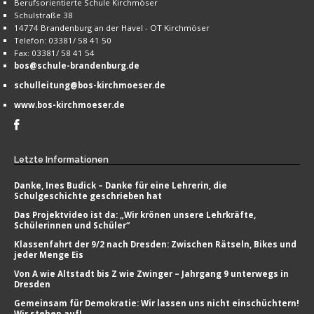
Berufsorientierte Schule Kirchmöser
Schulstraße 38
14774 Brandenburg an der Havel - OT Kirchmöser
Telefon: 03381/ 58 41 50
Fax: 03381/ 58 41 54
bos@schule-brandenburg.de
schulleitung@bos-kirchmoeser.de
www.bos-kirchmoeser.de
Letzte
Informationen
Danke, Ines Budick – Danke für eine Lehrerin, die
Schulgeschichte geschrieben hat
Das Projektvideo ist da: „Wir krönen unsere Lehrkräfte,
Schülerinnen und Schüler“
Klassenfahrt der 9/2 nach Dresden: Zwischen Rätseln, Bikes und
jeder Menge Eis
Von A wie Altstadt bis Z wie Zwinger – Jahrgang 9 unterwegs in
Dresden
Gemeinsam für Demokratie: Wir lassen uns nicht einschüchtern!
Wir stehen auf!