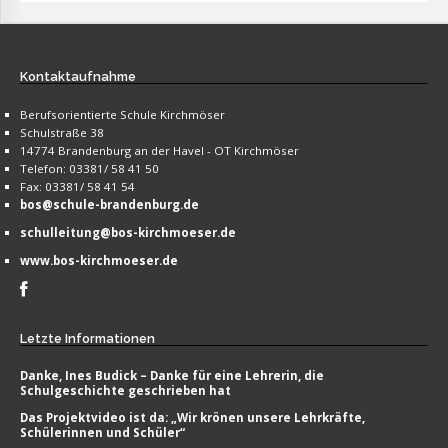
Kontaktaufnahme
Berufsorientierte Schule Kirchmöser
Schulstraße 38
14774 Brandenburg an der Havel - OT Kirchmöser
Telefon: 03381/ 58 41 50
Fax: 03381/ 58 41 54
bos@schule-brandenburg.de
schulleitung@bos-kirchmoeser.de
www.bos-kirchmoeser.de
Letzte
Informationen
Danke, Ines Budick – Danke für eine Lehrerin, die
Schulgeschichte geschrieben hat
Das Projektvideo ist da: „Wir krönen unsere Lehrkräfte,
Schülerinnen und Schüler“