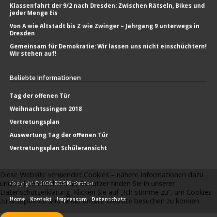
Klassenfahrt der 9/2 nach Dresden: Zwischen Rätseln, Bikes und
jeder Menge Eis
Von A wie Altstadt bis Z wie Zwinger – Jahrgang 9 unterwegs in
Dresden
Gemeinsam für Demokratie: Wir lassen uns nicht einschüchtern!
Wir stehen auf!
Beliebte
Informationen
Tag der offenen Tür
Weihnachtssingen 2018
Vertretungsplan
Auswertung Tag der offenen Tür
Vertretungsplan Schüleransicht
Diese Website verwendet Cookies – nähere Informationen dazu
und zu Ihren Rechten als Benutzer finden Sie in unserer
Copyright © 2026. BOS Kirchmöser.
Datenschutzerklärung. Klicken Sie auf „Ich stimme zu“, um Cookies
Home
Kontakt
Impressum
Datenschutz
zu akzeptieren und direkt unsere Website besuchen zu können