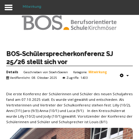
Mitwirkung
Warning: "continue" targeting switch is equivalent
to "break". Did you mean to use "continue 2"? in
/mnt/web417/e3/61/59568561/htdocs/forte2/templates/fort
on line 158
Home
BOS-Schülersprecherkonferenz SJ
25/26 stellt sich vor
Profil
Details
Geschrieben von
StoehrSoeren
Kategorie:
Mitwirkung
Unsere Schule
Veröffentlicht: 08. Oktober 2025
Zugriffe: 1403
Unterricht
Die erste Konferenz der Schülerinnen und Schüler des neuen Schuljahres
fand am 07.10.2025 statt. Es wurde viel gewählt und entschieden. Als
Termine
Vertreterinnen und Vertreter der Schulkonferenz stehen fest: Lilly (10/2),
Anni (7/1) Jaro (9/3) Anna (10/1) und Luca (9/1). In den Kreisschülerrat
Mitwirkung
wurde Lilly (10/2) und Jody (10/1) gewählt. Vorsitzender der Konferenz der
Schülerinnen und Schüler und Schulsprecher ist Louis (8/1).
Kontakt