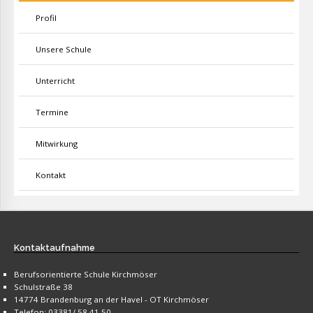
Profil
Unsere Schule
Unterricht
Termine
Mitwirkung
Kontakt
Kontaktaufnahme
Berufsorientierte Schule Kirchmöser
Schulstraße 38
14774 Brandenburg an der Havel - OT Kirchmöser
Telefon: 03381/ 58 41 50