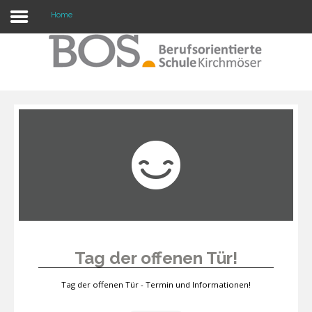
Home
Warning: "continue" targeting switch is equivalent
to "break". Did you mean to use "continue 2"? in
/mnt/web417/e3/61/59568561/htdocs/forte2/templates/fort
on line 158
Home
Profil
Unsere Schule
Unterricht
Termine
Tag der offenen Tür!
Mitwirkung
Tag der offenen Tür - Termin und Informationen!
Kontakt