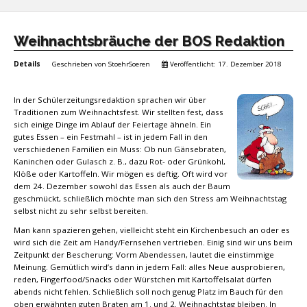
Weihnachtsbräuche der BOS Redaktion
Details
Geschrieben von
StoehrSoeren
Veröffentlicht: 17. Dezember 2018
In der Schülerzeitungsredaktion sprachen wir über
Traditionen zum Weihnachtsfest. Wir stellten fest, dass
sich einige Dinge im Ablauf der Feiertage ähneln. Ein
gutes Essen – ein Festmahl – ist in jedem Fall in den
verschiedenen Familien ein Muss: Ob nun Gänsebraten,
Kaninchen oder Gulasch z. B., dazu Rot- oder Grünkohl,
Klöße oder Kartoffeln. Wir mögen es deftig. Oft wird vor
dem 24. Dezember sowohl das Essen als auch der Baum
geschmückt, schließlich möchte man sich den Stress am Weihnachtstag
selbst nicht zu sehr selbst bereiten.
Man kann spazieren gehen, vielleicht steht ein Kirchenbesuch an oder es
wird sich die Zeit am Handy/Fernsehen vertrieben. Einig sind wir uns beim
Zeitpunkt der Bescherung: Vorm Abendessen, lautet die einstimmige
Meinung. Gemütlich wird’s dann in jedem Fall: alles Neue ausprobieren,
reden, Fingerfood/Snacks oder Würstchen mit Kartoffelsalat dürfen
abends nicht fehlen. Schließlich soll noch genug Platz im Bauch für den
oben erwähnten guten Braten am 1. und 2. Weihnachtstag bleiben. In